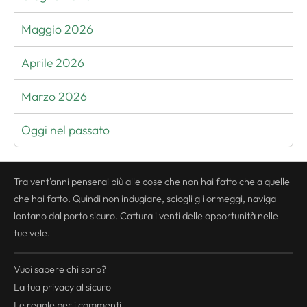
Maggio 2026
Aprile 2026
Marzo 2026
Oggi nel passato
Tra vent'anni penserai più alle cose che non hai fatto che a quelle
che hai fatto. Quindi non indugiare, sciogli gli ormeggi, naviga
lontano dal porto sicuro. Cattura i venti delle opportunità nelle
tue vele.
Vuoi sapere chi sono?
La tua
privacy
al sicuro
Le regole per i commenti