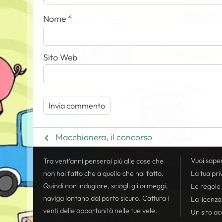
Nome
*
Sito Web
Macchianera, il concorso
Vuoi sape
Tra vent'anni penserai più alle cose che
non hai fatto che a quelle che hai fatto.
La tua
pri
Quindi non indugiare, sciogli gli ormeggi,
Le regole
naviga lontano dal porto sicuro. Cattura i
La licenza
venti delle opportunità nelle tue vele.
Un sito acc