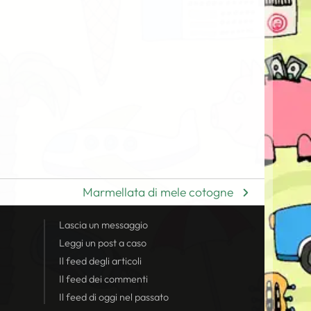
Marmellata di mele cotogne
Lascia un messaggio
Leggi un post a caso
Il
feed
degli articoli
Il
feed
dei commenti
Il
feed
di oggi nel passato