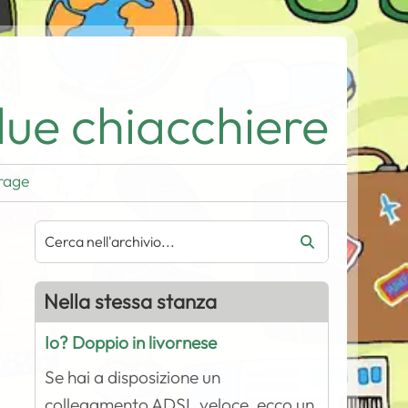
ue chiacchiere
rage
Nella stessa stanza
Io? Doppio in livornese
Se hai a disposizione un
collegamento ADSL veloce, ecco un