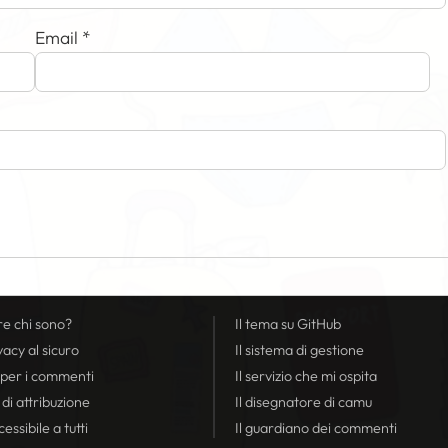
Email
*
re chi sono?
Il tema su GitHub
vacy
al sicuro
Il sistema di gestione
 per i commenti
Il servizio che mi ospita
 di attribuzione
Il disegnatore di camu
essibile a tutti
Il guardiano dei commenti