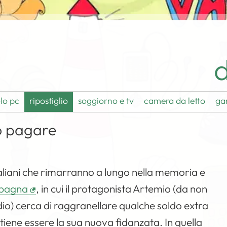
d
lo pc
ripostiglio
soggiorno e tv
camera da letto
ga
io pagare
italiani che rimarranno a lungo nella memoria e
mpagna
, in cui il protagonista Artemio (da non
dio) cerca di raggranellare qualche soldo extra
itiene essere la sua nuova fidanzata. In quella