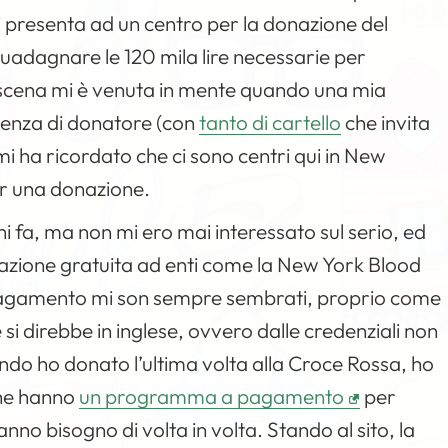
i presenta ad un centro per la donazione del
i guadagnare le 120 mila lire necessarie per
 scena mi è venuta in mente quando una mia
ienza di donatore (con
tanto di cartello
che invita
o mi ha ricordato che ci sono centri qui in New
 una donazione.
ni fa, ma non mi ero mai interessato sul serio, ed
azione gratuita ad enti come la New York Blood
a pagamento mi son sempre sembrati, proprio come
 si direbbe in inglese, ovvero dalle credenziali non
ando ho donato l’ultima volta alla Croce Rossa, ho
che hanno
un programma a pagamento
per
 hanno bisogno di volta in volta. Stando al sito, la