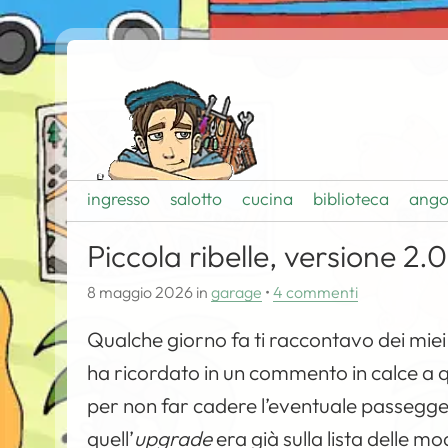
ingresso
salotto
cucina
biblioteca
ango
Piccola ribelle, versione 2.0
8 maggio 2026
in
garage
•
4 commenti
Qualche giorno fa ti raccontavo dei mie
ha ricordato in un commento in calce a q
per non far cadere l’eventuale passegge
quell’
upgrade
era già sulla lista delle m