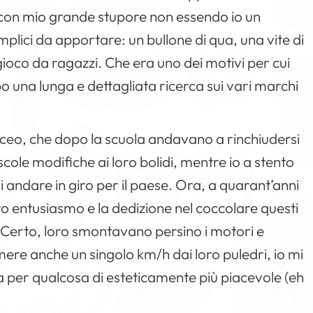
con mio grande stupore non essendo io un
lici da apportare: un bullone di qua, una vite di
 gioco da ragazzi. Che era uno dei motivi per cui
 una lunga e dettagliata ricerca sui vari marchi
liceo, che dopo la scuola andavano a rinchiudersi
ole modifiche ai loro bolidi, mentre io a stento
 andare in giro per il paese. Ora, a quarant’anni
oro entusiasmo e la dedizione nel coccolare questi
a. Certo, loro smontavano persino i motori e
ere anche un singolo km/h dai loro puledri, io mi
ta per qualcosa di esteticamente più piacevole (eh