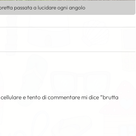
n’oretta passata a lucidare ogni angolo
 cellulare e tento di commentare mi dice “brutta