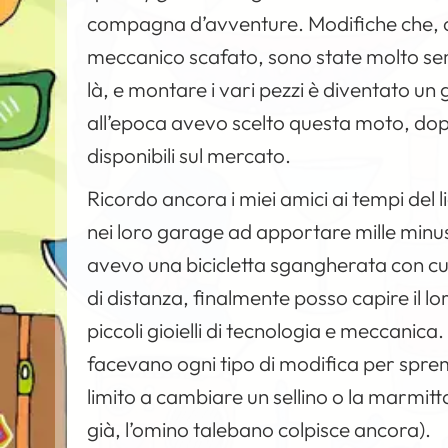
compagna d’avventure. Modifiche che, 
meccanico scafato, sono state molto semp
là, e montare i vari pezzi è diventato un
all’epoca avevo scelto questa moto, dopo
disponibili sul mercato.
Ricordo ancora i miei amici ai tempi del 
nei loro garage ad apportare mille minusc
avevo una bicicletta sgangherata con cui
di distanza, finalmente posso capire il l
piccoli gioielli di tecnologia e meccanic
facevano ogni tipo di modifica per sprem
limito a cambiare un sellino o la marmit
già, l’omino talebano colpisce ancora).