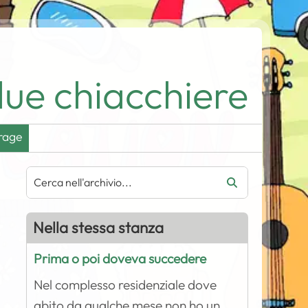
ue chiacchiere
rage
Nella stessa stanza
Prima o poi doveva succedere
Nel complesso residenziale dove
abito da qualche mese non ho un