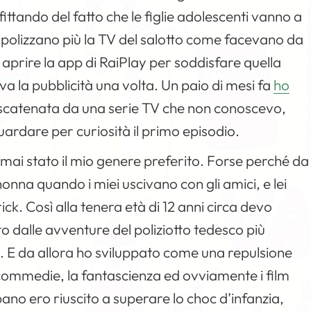
ttando del fatto che le figlie adolescenti vanno a
opolizzano più la TV del salotto come facevano da
 aprire la app di RaiPlay per soddisfare quella
a la pubblicità una volta. Un paio di mesi fa
ho
scatenata da una serie TV che non conoscevo,
 guardare per curiosità il primo episodio.
o mai stato il mio genere preferito. Forse perché da
nna quando i miei uscivano con gli amici, e lei
ck. Così alla tenera età di 12 anni circa devo
 dalle avventure del poliziotto tedesco più
ne. E da allora ho sviluppato come una repulsione
commedie, la fantascienza ed ovviamente i film
bano ero riuscito a superare lo choc d’infanzia,