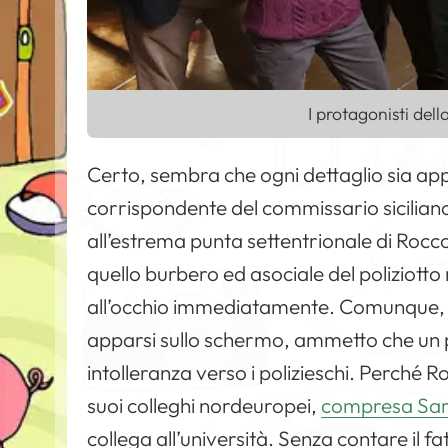
I protagonisti dell
Certo, sembra che ogni dettaglio sia a
corrispondente del commissario siciliano
all’estrema punta settentrionale di Rocc
quello burbero ed asociale del poliziott
all’occhio immediatamente. Comunque, qu
apparsi sullo schermo, ammetto che un p
intolleranza verso i polizieschi. Perché 
suoi colleghi nordeuropei,
compresa Sa
collega all’università. Senza contare il f