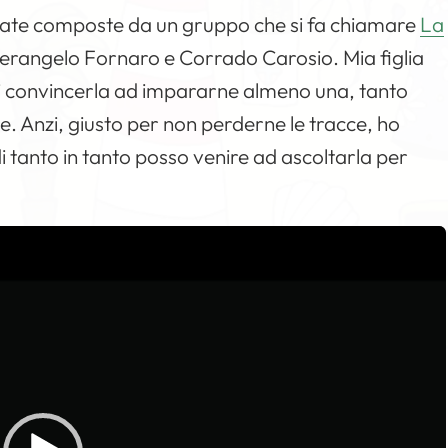
state composte da un gruppo che si fa chiamare
La
Pierangelo Fornaro e Corrado Carosio. Mia figlia
 di convincerla ad impararne almeno una, tanto
. Anzi, giusto per non perderne le tracce, ho
di tanto in tanto posso venire ad ascoltarla per