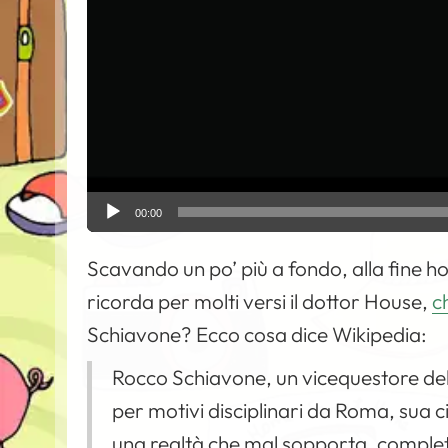
y
e
r
00:00
Scavando un po’ più a fondo, alla fine ho
ricorda per molti versi il dottor House,
c
Schiavone? Ecco cosa dice Wikipedia:
Rocco Schiavone, un vicequestore dell
per motivi disciplinari da Roma, sua ci
una realtà che mal sopporta, complet