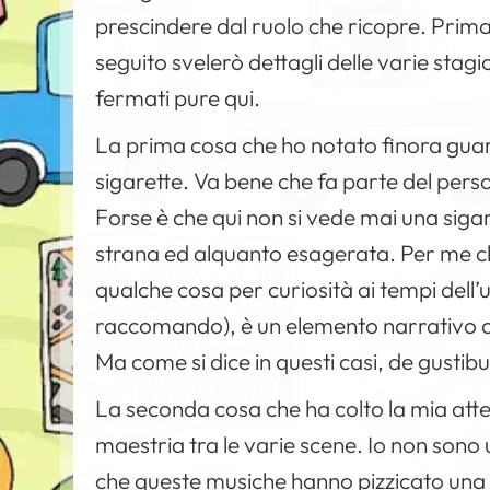
prescindere dal ruolo che ricopre. Prima d
seguito svelerò dettagli delle varie stagi
fermati pure qui.
La prima cosa che ho notato finora guard
sigarette. Va bene che fa parte del pers
Forse è che qui non si vede mai una sigar
strana ed alquanto esagerata. Per me c
qualche cosa per curiosità ai tempi dell’
raccomando), è un elemento narrativo che
Ma come si dice in questi casi, de gusti
La seconda cosa che ha colto la mia att
maestria tra le varie scene. Io non so
che queste musiche hanno pizzicato una 