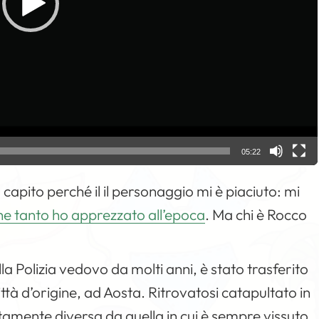
05:22
 capito perché il il personaggio mi è piaciuto: mi
he tanto ho apprezzato all’epoca
. Ma chi è Rocco
a Polizia vedovo da molti anni, è stato trasferito
ttà d’origine, ad Aosta. Ritrovatosi catapultato in
amente diversa da quella in cui è sempre vissuto,