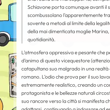
Schiavone porta comunque avanti il su
scombussolano l’apparentemente tra
sovente a metodi al limite della legali
della mai dimenticata moglie Marina, 
quotidianità.
L’atmosfera oppressiva e pesante che per
d’animo di questo vicequestore (attenzio
catapultano suo malgrado in una realt
romano. L’odio che prova per il suo lavo
estremamente realistico, creando un con
protagonista e le bellezze naturali circo
suo rancore verso la città si manifesta 
adattarsi, continuando a indossare ad es