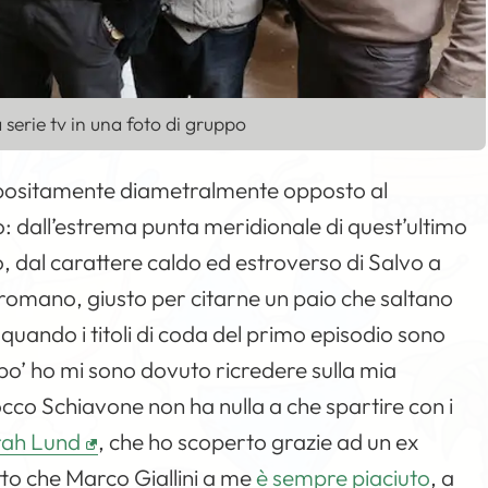
a serie tv in una foto di gruppo
ppositamente diametralmente opposto al
: dall’estrema punta meridionale di quest’ultimo
o, dal carattere caldo ed estroverso di Salvo a
o romano, giusto per citarne un paio che saltano
ando i titoli di coda del primo episodio sono
o’ ho mi sono dovuto ricredere sulla mia
Rocco Schiavone non ha nulla a che spartire con i
rah Lund
, che ho scoperto grazie ad un ex
atto che Marco Giallini a me
è sempre piaciuto
, a