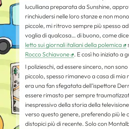
luculliana preparata da Sunshine, approfi
rinchiudersi nelle loro stanze e non mon
piccole, mi ritrovo sempre più spesso ad
voglia di qualcosa… di buono, come dicev
letto sui giornali italiani della polemica
Rocco Schiavone
. E così ho iniziato a
I polizieschi, ad essere sincero, non son
piccolo, spesso rimanevo a casa di mia no
era una fan sfegatata dell’ispettore Derri
essere rimasto per sempre traumatizzato
inespressivo della storia della televisio
verso questo genere, preferendo più le 
distopici più di recente. Solo con Montal