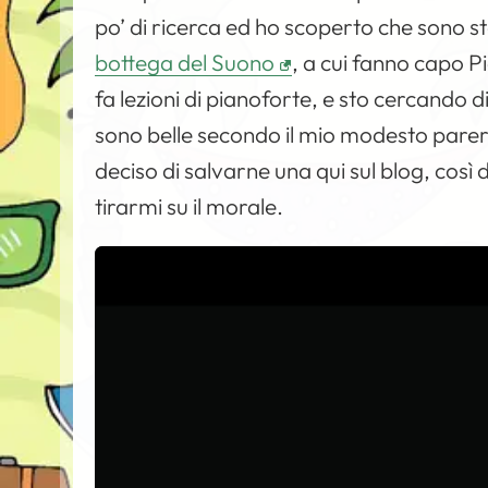
po’ di ricerca ed ho scoperto che sono 
bottega del Suono
, a cui fanno capo 
fa lezioni di pianoforte, e sto cercando
sono belle secondo il mio modesto parere
deciso di salvarne una qui sul blog, così 
tirarmi su il morale.
V
i
d
e
o
P
l
a