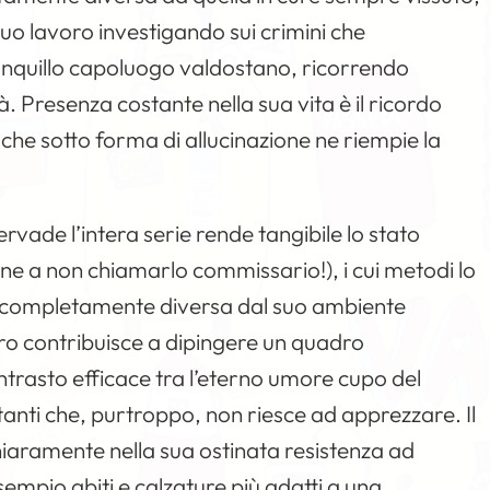
o lavoro investigando sui crimini che
nquillo capoluogo valdostano, ricorrendo
tà. Presenza costante nella sua vita è il ricordo
che sotto forma di allucinazione ne riempie la
vade l’intera serie rende tangibile lo stato
ne a non chiamarlo commissario!), i cui metodi lo
à completamente diversa dal suo ambiente
ro contribuisce a dipingere un quadro
trasto efficace tra l’eterno umore cupo del
stanti che, purtroppo, non riesce ad apprezzare. Il
chiaramente nella sua ostinata resistenza ad
empio abiti e calzature più adatti a una