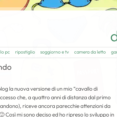
d
lo pc
ripostiglio
soggiorno e tv
camera da letto
ga
ando
og la nuova versione di un mio “cavallo di
’accesso che, a quattro anni di distanza dal primo
bbandono), riceve ancora parecchie attenzioni da
 Così mi sono deciso ed ho ripreso lo sviluppo in