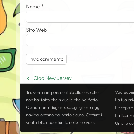
Nome
*
Sito Web
Ciao New Jersey
Vuoi sape
Tra vent'anni penserai più alle cose che
non hai fatto che a quelle che hai fatto.
La tua
pri
Quindi non indugiare, sciogli gli ormeggi,
Le regole
naviga lontano dal porto sicuro. Cattura i
La licenza
venti delle opportunità nelle tue vele.
Un sito acc