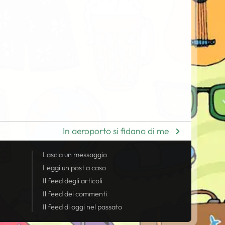
In aeroporto si fidano di me
Lascia un messaggio
Leggi un post a caso
Il
feed
degli articoli
Il
feed
dei commenti
Il
feed
di oggi nel passato