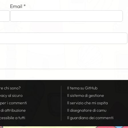
Email
*
re chi sono?
Il tema su GitHub
vacy
al sicuro
Il sistema di gestione
 per i commenti
Il servizio che mi ospita
 di attribuzione
Il disegnatore di camu
essibile a tutti
Il guardiano dei commenti