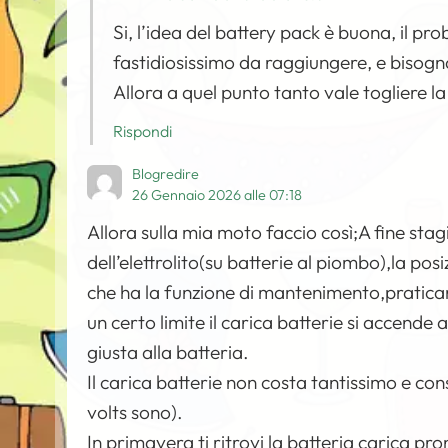
Si, l’idea del battery pack è buona, il pr
fastidiosissimo da raggiungere, e bisogn
Allora a quel punto tanto vale togliere la
Rispondi
Blogredire
26 Gennaio 2026 alle 07:18
Allora sulla mia moto faccio così;A fine stagio
dell’elettrolito(su batterie al piombo),la pos
che ha la funzione di mantenimento,praticam
un certo limite il carica batterie si accend
giusta alla batteria.
Il carica batterie non costa tantissimo e c
volts sono).
In primavera ti ritrovi la batteria carica p