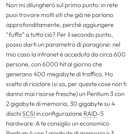
Non mi dilungherò sul primo punto: in rete
puoi trovare molti siti che già ne parlano
approfonditamente, perché aggiungere
“fuffa” a tutto ciò? Per il secondo punto,
posso darti un parametro di paragone: nel
mio caso la intranet è acceduta da circa 600
persone, con 6000
hit
al giorno che
generano 400
megabyte
di traffico. Ho
scelto di riciclare (si sa, per queste cose non ti
danno mai risorse fresche) un Pentium 3 con
2
gigabyte
di memoria, 30
gigabyte
su 4
dischi
SCSI
in configurazione
RAID
-5
hardware
. A te consiglio un economico
Pentium 4 con 1
gigabyte
di memoria e 3