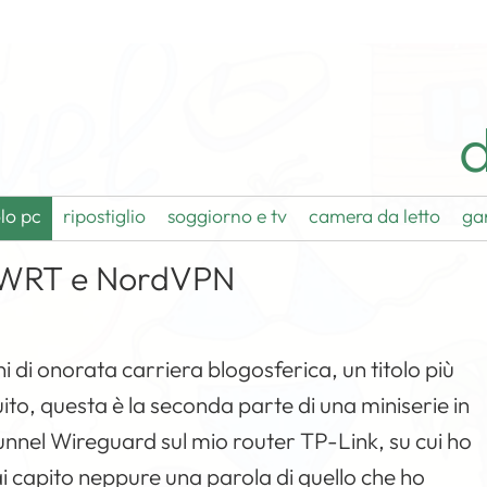
d
lo pc
ripostiglio
soggiorno e tv
camera da letto
ga
-WRT e NordVPN
ni di onorata carriera blogosferica, un titolo più
uito, questa è la seconda parte di una miniserie in
unnel Wireguard sul mio router TP-Link, su cui ho
i capito neppure una parola di quello che ho