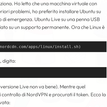
ziona. Ho letto che una macchina virtuale con
iori problemi, ho preferito installare Ubuntu su
so di emergenza. Ubuntu Live su una penna USB
llato su un supporto permanente. Ora che Linux è
nordcdn.com/apps/linux/install.sh)
 digita:
 versione Live non va bene). Mentre quel
i controllo di NordVPN e procurati il token. Ecco la
ivata: