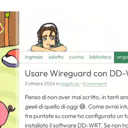
ingresso
salotto
cucina
biblioteca
ango
Usare Wireguard con DD
2 ottobre 2024
in
angolo pc
•
6 commenti
Penso di non aver mai scritto, in tanti an
geek
di quello di oggi 😅. Come avrai int
tre puntate su come ho configurato un t
installato il software DD-WRT. Se non ha