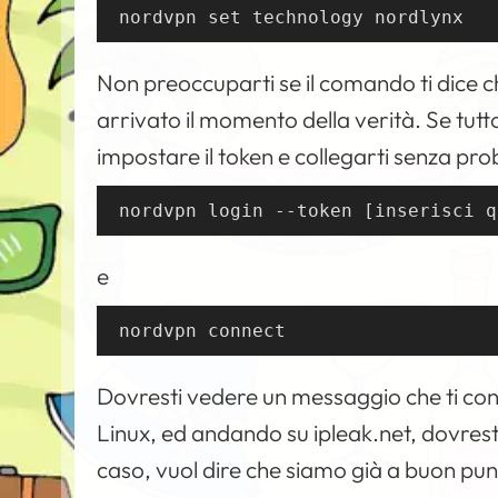
nordvpn set technology nordlynx
Non preoccuparti se il comando ti dice c
arrivato il momento della verità. Se tutt
impostare il token e collegarti senza pr
nordvpn login --token [inserisci q
e
nordvpn connect
Dovresti vedere un messaggio che ti co
Linux, ed andando su ipleak.net, dovresti 
caso, vuol dire che siamo già a buon pu