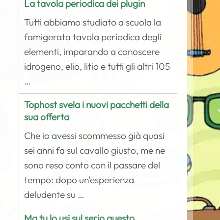
La tavola periodica dei plugin
Tutti abbiamo studiato a scuola la
famigerata tavola periodica degli
elementi, imparando a conoscere
idrogeno, elio, litio e tutti gli altri 105
…
Tophost svela i nuovi pacchetti della
sua offerta
Che io avessi scommesso già quasi
sei anni fa sul cavallo giusto, me ne
sono reso conto con il passare del
tempo: dopo un'esperienza
deludente su …
Ma tu lo usi sul serio questo