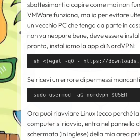
sbattesimarti a capire come mai non fun
VMWare funziona, ma io per evitare ulter
un vecchio PC che tengo da parte in ca
non va neppure bene, deve essere insta
pronto, installiamo la app di NordVPN:
sh <(wget -qO - https://downloads.
Se ricevi un errore di permessi mancanti,
sudo usermod -aG nordvpn $USER
Ora puoi riavviare Linux (ecco perché la
computer si riavvia, entra nel pannello d
schermata (in inglese) della mia area pr