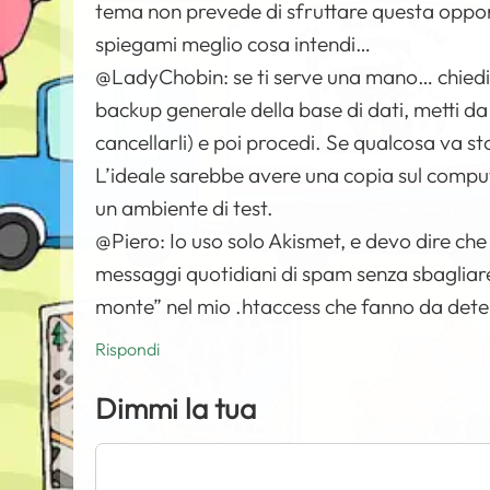
tema non prevede di sfruttare questa oppo
spiegami meglio cosa intendi…
@LadyChobin: se ti serve una mano… chiedi 
backup generale della base di dati, metti da p
cancellarli) e poi procedi. Se qualcosa va st
L’ideale sarebbe avere una copia sul comput
un ambiente di test.
@Piero: Io uso solo Akismet, e devo dire ch
messaggi quotidiani di spam senza sbagliare u
monte” nel mio .htaccess che fanno da deter
Rispondi
Dimmi la tua