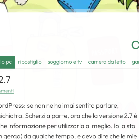
d
lo pc
ripostiglio
soggiorno e tv
camera da letto
ga
2.7
mmenti
rdPress: se non ne hai mai sentito parlare,
chiatra. Scherzi a parte, ora che la versione 2.7 è
che informazione per utilizzarla al meglio. Io la sto
in gergo) da qualche tempo, e devo dire che le mie