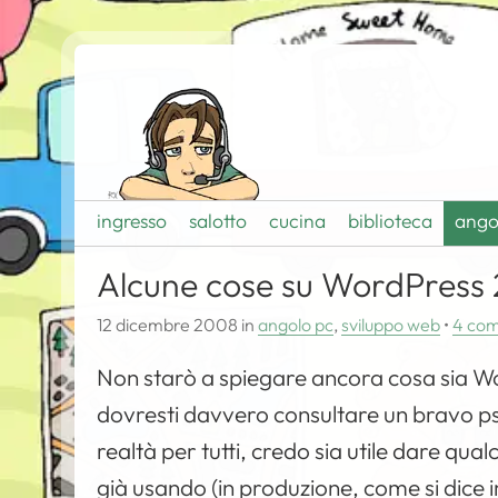
ingresso
salotto
cucina
biblioteca
ango
Alcune cose su WordPress 
12 dicembre 2008
in
angolo pc
,
sviluppo web
•
4 co
Non starò a spiegare ancora cosa sia Wo
dovresti davvero consultare un bravo psi
realtà per tutti, credo sia utile dare qual
già usando (in produzione, come si dice 