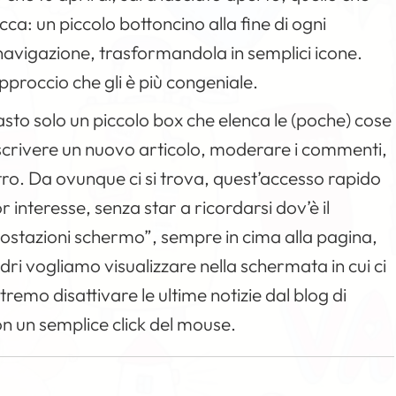
ca: un piccolo bottoncino alla fine di ogni
 navigazione, trasformandola in semplici icone.
approccio che gli è più congeniale.
asto solo un piccolo box che elenca le (poche) cose
scrivere un nuovo articolo, moderare i commenti,
ltro. Da ovunque ci si trova, quest’accesso rapido
 interesse, senza star a ricordarsi dov’è il
mpostazioni schermo”, sempre in cima alla pagina,
ri vogliamo visualizzare nella schermata in cui ci
emo disattivare le ultime notizie dal blog di
n un semplice click del mouse.