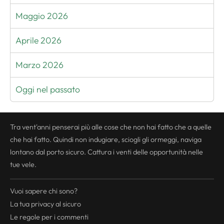
Maggio 2026
Aprile 2026
Marzo 2026
Oggi nel passato
Tra vent'anni penserai più alle cose che non hai fatto che a quelle
che hai fatto. Quindi non indugiare, sciogli gli ormeggi, naviga
lontano dal porto sicuro. Cattura i venti delle opportunità nelle
tue vele.
Vuoi sapere chi sono?
La tua
privacy
al sicuro
Le regole per i commenti