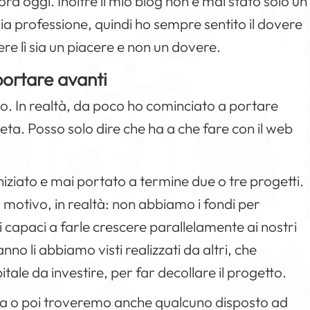
a oggi. Inoltre il mio blog non è mai stato solo un
mia professione, quindi ho sempre sentito il dovere
ere lì sia un piacere e non un dovere.
portare avanti
tto. In realtà, da poco ho cominciato a portare
eta. Posso solo dire che ha a che fare con il web
iziato e mai portato a termine due o tre progetti.
motivo, in realtà: non abbiamo i fondi per
i capaci a farle crescere parallelamente ai nostri
o li abbiamo visti realizzati da altri, che
le da investire, per far decollare il progetto.
ma o poi troveremo anche qualcuno disposto ad