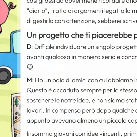
così grossi da dovermene ricordare ancor
“diario”, tratta di argomenti legati alla 
di gestirlo con attenzione, sebbene scriv
Un progetto che ti piacerebbe 
D
:
Difficile individuare un singolo proge
avanti qualcosa in maniera seria e concr
😉
M
:
Ho un paio di amici con cui abbiamo in
Questo è accaduto sempre per lo stesso 
sostenere le notre idee, e non siamo stat
lavori. In compenso però dopo qualche ann
appunto avevano almeno un piccolo capita
Insomma giovani con idee vincenti, pri