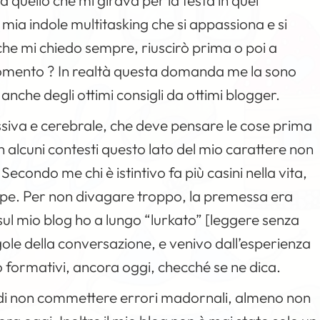
a quello che mi girava per la testa in quel
ia indole multitasking che si appassiona e si
che mi chiedo sempre, riuscirò prima o poi a
omento ? In realtà questa domanda me la sono
nche degli ottimi consigli da ottimi blogger.
ssiva e cerebrale, che deve pensare le cose prima
in alcuni contesti questo lato del mio carattere non
Secondo me chi è istintivo fa più casini nella vita,
carpe. Per non divagare troppo, la premessa era
 sul mio blog ho a lungo “lurkato” [leggere senza
egole della conversazione, e venivo dall’esperienza
formativi, ancora oggi, checché se ne dica.
 di non commettere errori madornali, almeno non