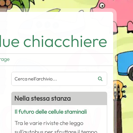
ue chiacchiere
rage
Nella stessa stanza
Il futuro delle cellule staminali
Tra le varie riviste che leggo
sull'autobus per sfruttare il tempo