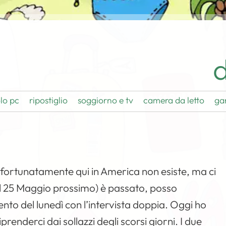
d
lo pc
ripostiglio
soggiorno e tv
camera da letto
ga
sfortunatamente qui in America non esiste, ma ci
il 25 Maggio prossimo) è passato, posso
to del lunedì con l’intervista doppia. Oggi ho
prenderci dai sollazzi degli scorsi giorni. I due