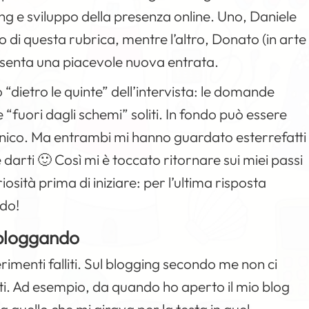
ing e sviluppo della presenza
online
. Uno, Daniele
to di questa rubrica, mentre l’altro, Donato (in arte
esenta una piacevole nuova entrata.
o “dietro le quinte” dell’intervista: le domande
 e “fuori dagli schemi” soliti. In fondo può essere
nico. Ma entrambi mi hanno guardato esterrefatti
rti 🙂 Così mi è toccato ritornare sui miei passi
sità prima di iniziare: per l’ultima risposta
rdo!
 bloggando
imenti falliti. Sul blogging secondo me non ci
citi. Ad esempio, da quando ho aperto il mio blog