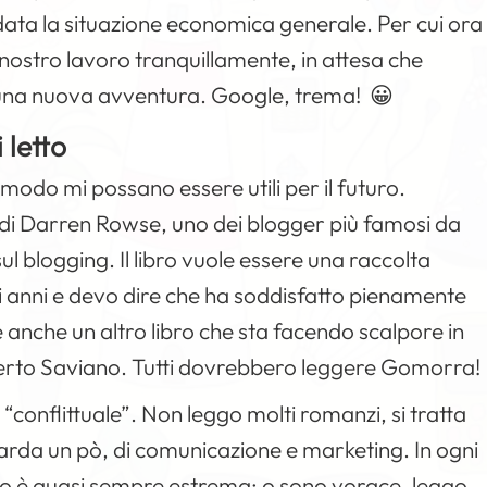
data la situazione economica generale. Per cui ora
 nostro lavoro tranquillamente, in attesa che
 in una nuova avventura. Google, trema! 😀
 letto
 modo mi possano essere utili per il futuro.
di
Darren Rowse
, uno dei blogger più famosi da
ul blogging. Il libro vuole essere una raccolta
imi anni e devo dire che ha soddisfatto pienamente
e anche un altro libro che sta facendo scalpore in
erto Saviano. Tutti dovrebbero leggere Gomorra!
a “conflittuale”. Non leggo molti romanzi, si tratta
guarda un pò, di comunicazione e marketing. In ogni
ibro è quasi sempre estrema: o sono vorace, leggo