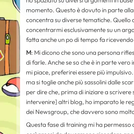
ho spaziato su diversi argomenti in base 
momento. Questo è dovuto in parte alla m
concentra su diverse tematiche. Quello 
concentrarmi esclusivamente su un arg
fatta anche un po di tempo fa ricevendo a
M
:
Mi dicono che sono una persona rifle
di farle. Anche se so che è in parte vero 
mi piace, preferirei essere più impulsivo. 
ma si toglie anche più sassolini dalle s
per dire che, prima di iniziare a scrivere
intervenire] altri blog, ho imparato le r
dei Newsgroup, che davvero sono molto 
Questa fase di training mi ha permesso