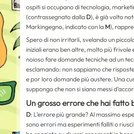
ospiti si occupano di tecnologia, market
(contrassegnato dalla
D
), è già volto no
Markingegno, indicato con la
M
), rappr
Spero di non irritarli, svelando un piccol
iniziali erano ben altre, molto più frivole
noioso fare domande tecniche ad un tec
esclamando: non sappiamo che risposte da
e por loro domande più austere. Una curio
suppongo che non si siano messi d’acco
Un grosso errore che hai fatto
D
:
L’errore più grande? Al massimo esper
sono errori ma esperimenti falliti o rius