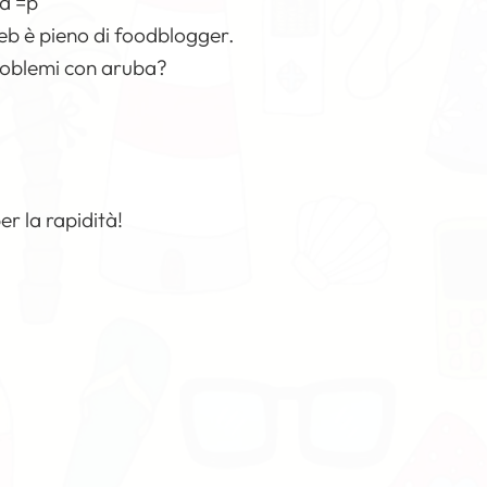
na =p
 web è pieno di foodblogger.
problemi con aruba?
r la rapidità!