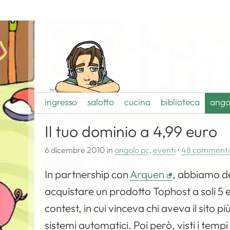
ingresso
salotto
cucina
biblioteca
ango
Il tuo dominio a 4,99 euro
6 dicembre 2010
in
angolo pc
,
eventi
•
48 commenti
In partnership con
Arquen
, abbiamo de
acquistare un prodotto Tophost a soli 5 eu
contest, in cui vinceva chi aveva il sito p
sistemi automatici. Poi però, visti i tempi 