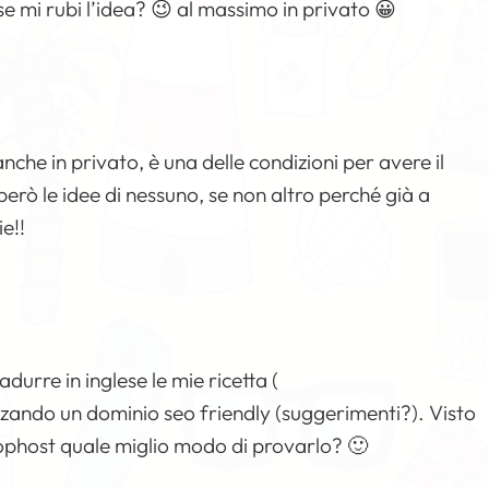
se mi rubi l’idea? 😉 al massimo in privato 😀
nche in privato, è una delle condizioni per avere il
ò le idee di nessuno, se non altro perché già a
e!!
urre in inglese le mie ricetta (
izzando un dominio seo friendly (suggerimenti?). Visto
tophost quale miglio modo di provarlo? 🙂