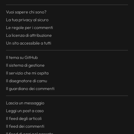
Vuoi sapere chi sono?
La tua
privacy
al sicuro
Le regole per i commenti
La licenza di attribuzione
Un sito accessibile a tutti
Il tema su GitHub
Il sistema di gestione
Il servizio che mi ospita
Il disegnatore di camu
Il guardiano dei commenti
Lascia un messaggio
Leggi un post a caso
Il
feed
degli articoli
Il
feed
dei commenti
Il
feed
di oggi nel passato