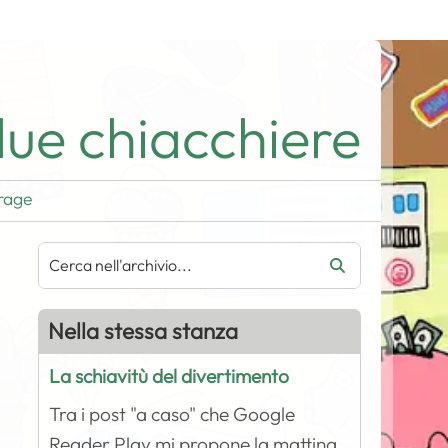
ue chiacchiere
rage
Nella stessa stanza
La schiavitù del divertimento
Tra i post "a caso" che Google
Reader Play mi propone la mattina,