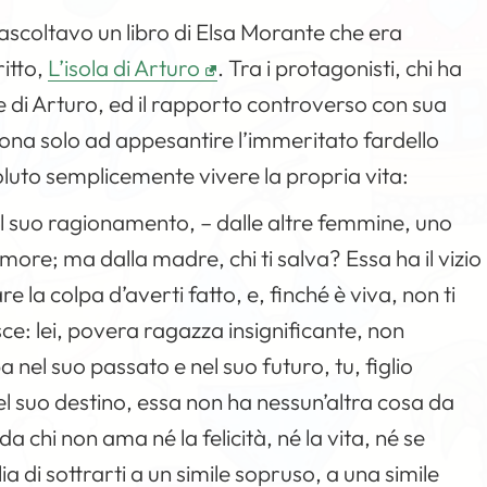
ascoltavo un libro di Elsa Morante che era
ritto,
L’isola di Arturo
. Tra i protagonisti, chi ha
re di Arturo, ed il rapporto controverso con sua
ona solo ad appesantire l’immeritato fardello
 voluto semplicemente vivere la propria vita:
l suo ragionamento, – dalle altre femmine, uno
more; ma dalla madre, chi ti salva? Essa ha il vizio
re la colpa d’averti fatto, e, finché è viva, non ti
sce: lei, povera ragazza insignificante, non
 nel suo passato e nel suo futuro, tu, figlio
el suo destino, essa non ha nessun’altra cosa da
 chi non ama né la felicità, né la vita, né se
ia di sottrarti a un simile sopruso, a una simile