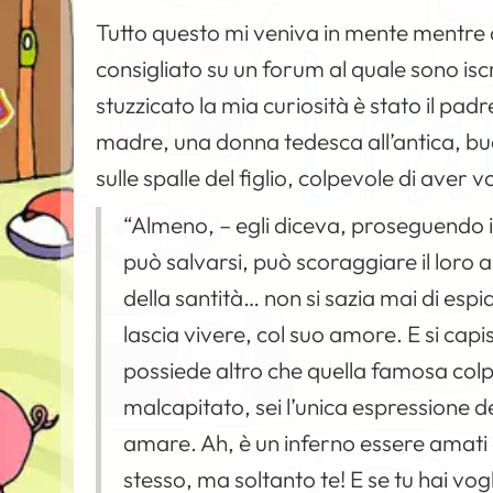
Tutto questo mi veniva in mente mentre 
consigliato su un forum al quale sono isc
stuzzicato la mia curiosità è stato il pad
madre, una donna tedesca all’antica, bu
sulle spalle del figlio, colpevole di aver
“Almeno, – egli diceva, proseguendo i
può salvarsi, può scoraggiare il loro a
della santità… non si sazia mai di espia
lascia vivere, col suo amore. E si capi
possiede altro che quella famosa colpa
malcapitato, sei l’unica espressione d
amare. Ah, è un inferno essere amati da
stesso, ma soltanto te! E se tu hai vogl