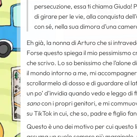
persecuzione, essa ti chiama Giuda! Pr
di girare per le vie, alla conquista de
con sé, nella sua dimora d’una camera
Eh già, la nonna di Arturo che si intrav
Forse questo spiega il mio pessimismo cr
che scrivo. Lo so benissimo che l’alone d
il mondo intorno a me, mi accompagnerà f
scrollarmelo di dosso e di guardare al l
un po’ d’invidia quando vedo e leggo di 
sano
con i propri genitori, e mi commuo
su TikTok in cui, che so, padre e figlio 
Questo è uno dei motivo per cui questo li
assuma un ruolo sempre più marginale, 