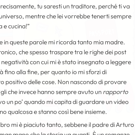
ecisamente, tu saresti un traditore, perché ti va
ll’universo, mentre che lei vorrebbe tenerti sempre
 e cucina!”
ede in queste parole mi ricorda tanto mia madre.
onico, che spesso traspare tra le righe dei post
i negatività con cui mi è stato insegnato a leggere
ino alla fine, per quanto io mi sforzi di
ato positivo delle cose. Non nascondo di provare
figli che invece hanno sempre avuto un
rapporto
vo un po’ quando mi capita di guardare un video
fanno qualcosa e stanno così bene insieme.
bro mi è piaciuto tanto, sebbene il padre di Arturo
man mano che la storia va avanti. È un romanzo