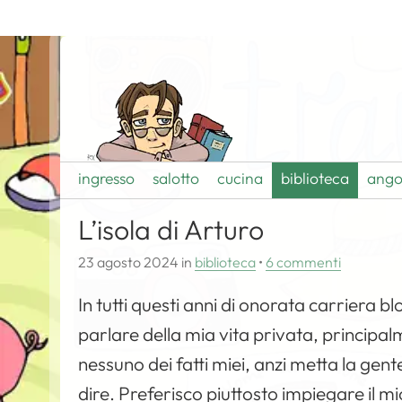
ingresso
salotto
cucina
biblioteca
ango
L’isola di Arturo
23 agosto 2024
in
biblioteca
•
6 commenti
In tutti questi anni di onorata carriera b
parlare della mia vita privata, princip
nessuno dei fatti miei, anzi metta la gen
dire. Preferisco piuttosto impiegare il 