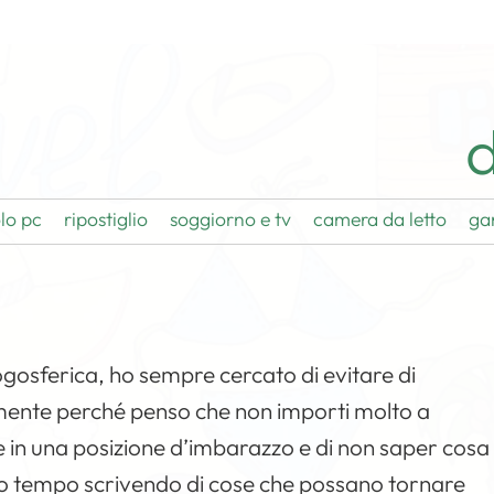
d
lo pc
ripostiglio
soggiorno e tv
camera da letto
ga
logosferica, ho sempre cercato di evitare di
almente perché penso che non importi molto a
te in una posizione d’imbarazzo e di non saper cosa
mio tempo scrivendo di cose che possano tornare