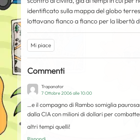
scontro di civiltà, già ai tempi in cui per
identificato sulla mappa del globo terrest
lottavano fianco a fianco per la libertà de
Mi piace
Commenti
Trapanator
7 Ottobre 2006 alle 10:00
…e il compagno di Rambo somiglia paurosam
dalla CIA con milioni di dollari per combatter
altri tempi quelli!
Rispondi