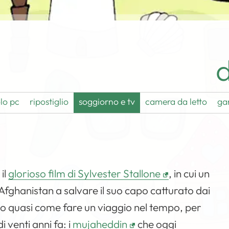
d
lo pc
ripostiglio
soggiorno e tv
camera da letto
ga
 il
glorioso film di Sylvester Stallone
, in cui un
 Afghanistan a salvare il suo capo catturato dai
to quasi come fare un viaggio nel tempo, per
 venti anni fa: i
mujaheddin
che oggi