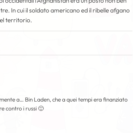
 noi occidentali l’Afghanistan era un posto non ben
re. In cui il soldato americano ed il ribelle afgano
l territorio.
ente a… Bin Laden, che a quei tempi era finanziato
e contro i russi 🙂