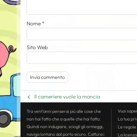
Nome
*
Sito Web
Il cameriere vuole la mancia
Vuoi sape
Tra vent'anni penserai più alle cose che
non hai fatto che a quelle che hai fatto.
La tua
pri
Quindi non indugiare, sciogli gli ormeggi,
Le regole
naviga lontano dal porto sicuro. Cattura i
La licenza