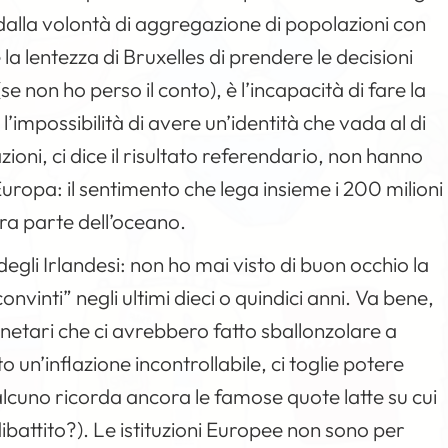
a dalla volontà di aggregazione di popolazioni con
la lentezza di Bruxelles di prendere le decisioni
 (se non ho perso il conto), è l’incapacità di fare la
’impossibilità di avere un’identità che vada al di
zioni, ci dice il risultato referendario, non hanno
’Europa: il sentimento che lega insieme i 200 milioni
ltra parte dell’oceano.
egli Irlandesi: non ho mai visto di buon occhio la
onvinti” negli ultimi dieci o quindici anni. Va bene,
onetari che ci avrebbero fatto sballonzolare a
un’inflazione incontrollabile, ci toglie potere
ualcuno ricorda ancora le famose quote latte su cui
attito?). Le istituzioni Europee non sono per