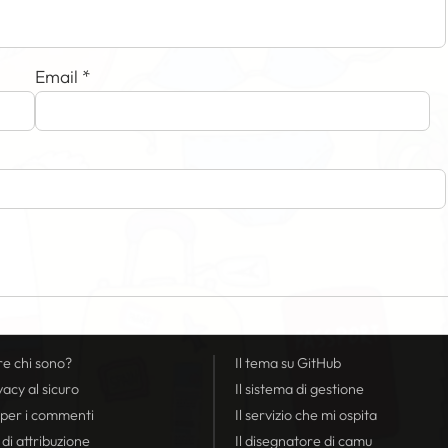
Email
*
re chi sono?
Il tema su GitHub
vacy
al sicuro
Il sistema di gestione
 per i commenti
Il servizio che mi ospita
 di attribuzione
Il disegnatore di camu