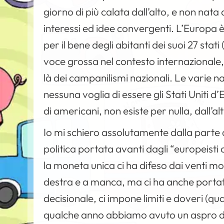
giorno di più calata dall’alto, e non nat
interessi ed idee convergenti. L’Europa è 
per il bene degli abitanti dei suoi 27 stati
voce grossa nel contesto internazionale, l
là dei campanilismi nazionali. Le varie na
nessuna voglia di essere gli Stati Uniti d
di americani, non esiste per nulla, dall’a
Io mi schiero assolutamente dalla parte d
politica portata avanti dagli “europeisti c
la moneta unica ci ha difeso dai venti m
destra e a manca, ma ci ha anche portato 
decisionale, ci impone limiti e doveri (q
qualche anno abbiamo avuto un aspro dib