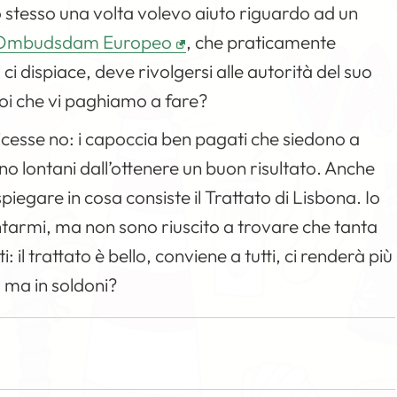
 Io stesso una volta volevo aiuto riguardo ad un
Ombudsdam Europeo
, che praticamente
i dispiace, deve rivolgersi alle autorità del suo
 voi che vi paghiamo a fare?
icesse no: i capoccia ben pagati che siedono a
o lontani dall’ottenere un buon risultato. Anche
egare in cosa consiste il Trattato di Lisbona. Io
armi, ma non sono riuscito a trovare che tanta
ti: il trattato è bello, conviene a tutti, ci renderà più
, ma in soldoni?