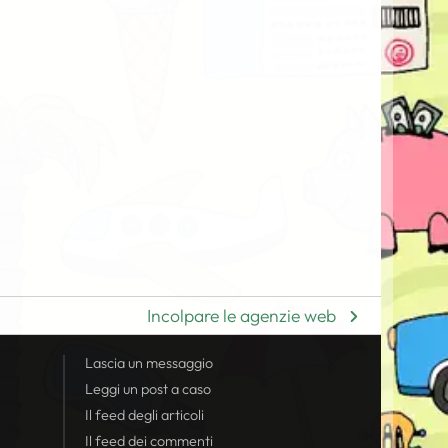
Incolpare le agenzie web
Lascia un messaggio
Leggi un post a caso
Il
feed
degli articoli
Il
feed
dei commenti