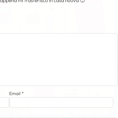
appena mi trasferisco in casa nuova 🙂
Email
*