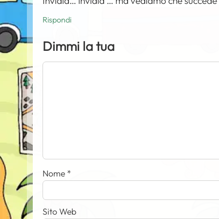
Invidia… invidia … ma vediamo che succede 
Rispondi
Dimmi la tua
Nome
*
Sito Web