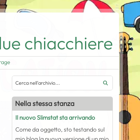
ue chiacchiere
rage
Nella stessa stanza
Il nuovo Slimstat sta arrivando
Come da oggetto, sto testando sul
mio blog la nuova versione di un mio