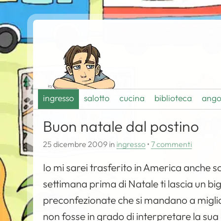
ingresso
salotto
cucina
biblioteca
ango
Buon natale dal postino
25 dicembre 2009
in
ingresso
•
7 commenti
Io mi sarei trasferito in America anche s
settimana prima di Natale ti lascia un big
preconfezionate che si mandano a migliaia 
non fosse in grado di interpretare la sua 