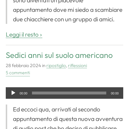
sono diventati un piacevole
appuntamento dove mi siedo a scambiare
due chiacchiere con un gruppo di amici.
Leggi il resto
Sedici anni sul suolo americano
28 febbraio 2024
in
ripostiglio
,
riflessioni
5 commenti
A
00:00
00:00
u
Ed eccoci qua, arrivati al secondo
d
appuntamento di questa nuova avventura
i
di audio post che ho deciso di pubblicare