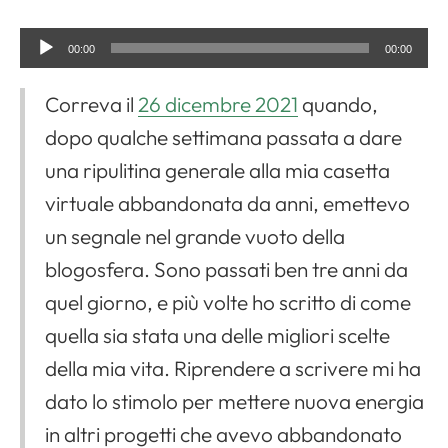
A
00:00
00:00
u
Correva il
26 dicembre 2021
quando,
d
dopo qualche settimana passata a dare
i
una ripulitina generale alla mia casetta
o
virtuale abbandonata da anni, emettevo
P
un segnale nel grande vuoto della
l
blogosfera. Sono passati ben tre anni da
a
quel giorno, e più volte ho scritto di come
y
quella sia stata una delle migliori scelte
e
della mia vita. Riprendere a scrivere mi ha
r
dato lo stimolo per mettere nuova energia
in altri progetti che avevo abbandonato