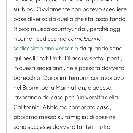
o
sul blog. Ovviamente non potevo scegliere
P
base diversa da quella che stai ascoltando
l
(tipica musica country, nda), perché oggi
a
ricorre il sedicesimo
compleanno
, il
y
sedicesimo anniversario
da quando sono
e
qui negli Stati Uniti. Di acqua sotto i ponti,
r
in questi sedici anni, ne è passata davvero
parecchia. Dai primi tempi in cui lavoravo
nel Bronx, poi a Manhattan, e adesso
lavorando da casa per l’università della
California. Abbiamo comprato casa,
abbiamo messo su famiglia: di cose ne
sono successe davvero tante in tutto