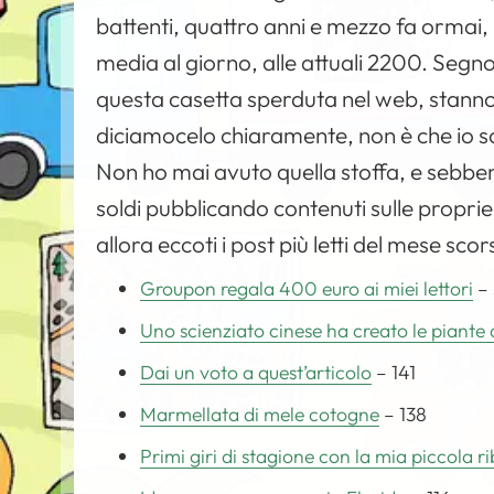
battenti, quattro anni e mezzo fa ormai, i
media al giorno, alle attuali 2200. Segno
questa casetta sperduta nel web, stanno 
diciamocelo chiaramente, non è che io scr
Non ho mai avuto quella stoffa, e sebbene
soldi pubblicando contenuti sulle propri
allora eccoti i post più letti del mese scor
Groupon regala 400 euro ai miei lettori
– 
Uno scienziato cinese ha creato le piante 
Dai un voto a quest’articolo
– 141
Marmellata di mele cotogne
– 138
Primi giri di stagione con la mia piccola ri