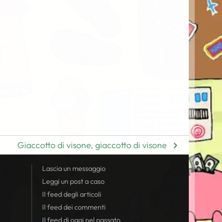
Giaccotto di visone, giaccotto di visone
Lascia un messaggio
Leggi un post a caso
Il
feed
degli articoli
Il
feed
dei commenti
Il
feed
di oggi nel passato