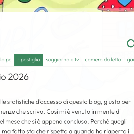
d
lo pc
ripostiglio
soggiorno e tv
camera da letto
ga
gio 2026
le statistiche d’accesso di questo blog, giusto per
enze che scrivo. Così mi è venuto in mente di
i del mese che si è appena concluso. Perché quegli
o, ma fatto sta che rispetto a quando ho riaperto i