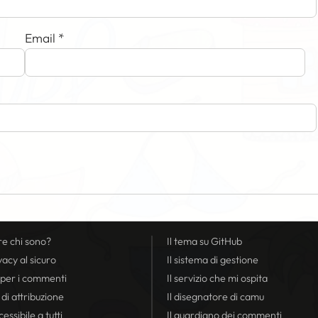
Email
*
re chi sono?
Il tema su GitHub
vacy
al sicuro
Il sistema di gestione
 per i commenti
Il servizio che mi ospita
 di attribuzione
Il disegnatore di camu
essibile a tutti
Il guardiano dei commenti