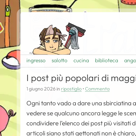
ingresso
salotto
cucina
biblioteca
ango
I post più popolari di mag
1 giugno 2026
in
ripostiglio
•
Commenta
Ogni tanto vado a dare una sbirciatina al
vedere se qualcuno ancora legge le scem
condividere l’elenco dei post più visitat
articoli siano stati gettonati non è chiar