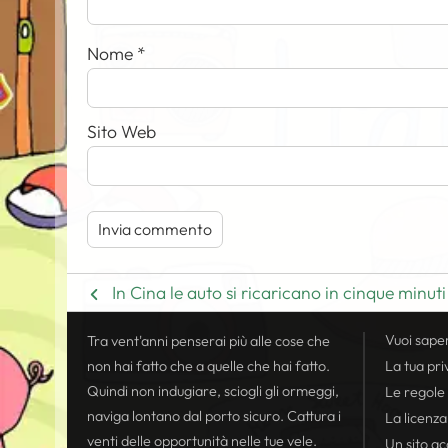
Nome
*
Sito Web
In Cina le auto si ricaricano in cinque minuti
Vuoi sape
Tra vent'anni penserai più alle cose che
non hai fatto che a quelle che hai fatto.
La tua
pri
Quindi non indugiare, sciogli gli ormeggi,
Le regole
naviga lontano dal porto sicuro. Cattura i
La licenza
venti delle opportunità nelle tue vele.
Un sito acc