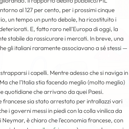
 migliorando. Il rapporto debito pubblico/PIL
, intorno al 127 per cento, per i prossimi cinque
io, un tempo un punto debole, ha ricostituito i
i deteriorati. E, fatto raro nell’Europa di oggi, la
te stabile da rassicurare i mercati. In breve, una
 gli italiani raramente associavano a sé stessi —
 strapparsi i capelli. Mentre adesso che si naviga in
a. Ma che l’Italia stia facendo meglio (molto meglio)
ie quotidiane che arrivano da quei Paesi.
 francese sia stato arrestato per intrallazzi vari
e i governi messi in piedi con la colla vinilica da
 Neymar, è chiaro che l’economia francese, con