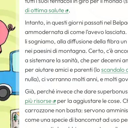
tutti i suoi tentacoli in giro per il mondo
di ottima salute
.
Intanto, in questi giorni passati nel Bel
ammodernata di come l’avevo lasciata. Da
li sogniamo, alla diffusione della fibra 
nei paesini di montagna. Certo, c’è ancora
a sistemare la sanità, che per decenni 
per aiutare amici e parenti (lo
scandalo c
nulla), ci vorranno molti anni, e molti go
Già, perché invece che dare superbonus
più risorse
per la aggiustare le cose. Chi
carrozzone non basta: servono amminist
come una specie di bancomat ad uso pers