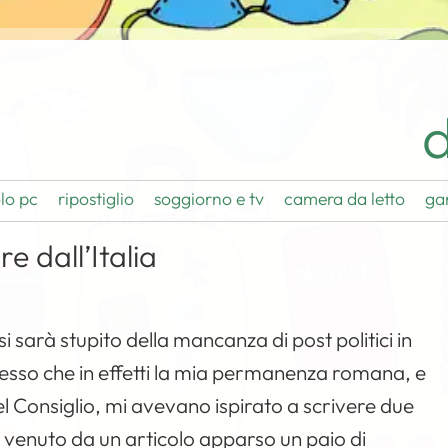
d
lo pc
ripostiglio
soggiorno e tv
camera da letto
ga
 dall’Italia
 sarà stupito della mancanza di post politici in
onfesso che in effetti la mia permanenza romana, e
del Consiglio, mi avevano ispirato a scrivere due
 è venuto da un articolo apparso un paio di