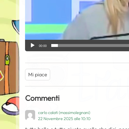
r
00:00
Mi piace
Commenti
carlo calati (massimolegnani)
22 Novembre 2025 alle 10:10