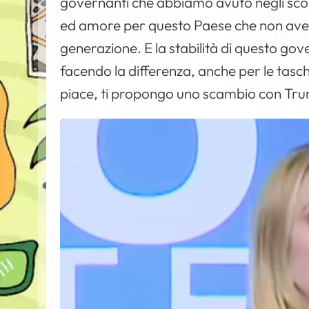
governanti che abbiamo avuto negli scorsi
ed amore per questo Paese che non avevo
generazione. E la stabilità di questo gove
facendo la differenza, anche per le tasche
piace, ti propongo uno scambio con Tr
V
i
d
e
o
P
l
a
y
e