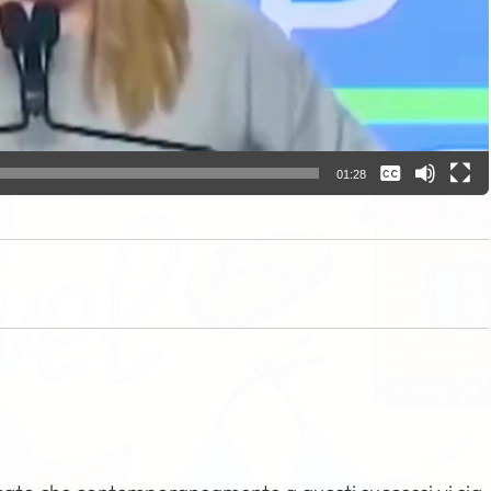
Nessuna
01:28
Italiano