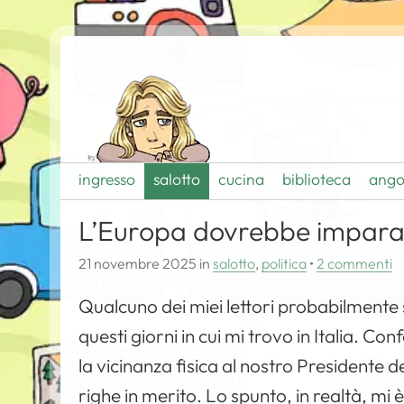
ingresso
salotto
cucina
biblioteca
ango
L’Europa dovrebbe imparare
21 novembre 2025
in
salotto
,
politica
•
2 commenti
Qualcuno dei miei lettori probabilmente si
questi giorni in cui mi trovo in Italia. C
la vicinanza fisica al nostro Presidente 
righe in merito. Lo spunto, in realtà, mi