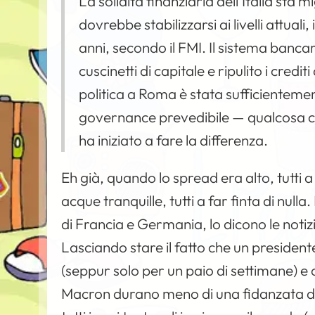
La solidità finanziaria dell’Italia sta
dovrebbe stabilizzarsi ai livelli attuali
anni, secondo il FMI. Il sistema bancar
cuscinetti di capitale e ripulito i credit
politica a Roma è stata sufficientemen
governance prevedibile — qualcosa che
ha iniziato a fare la differenza.
Eh già, quando lo spread era alto, tutti a
acque tranquille, tutti a far finta di null
di Francia e Germania, lo dicono le notiz
Lasciando stare il fatto che un presidente
(seppur solo per un paio di settimane) e ch
Macron durano meno di una fidanzata di