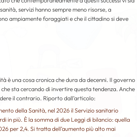
peccato che contemporaneamente a questi successi vi sia
a, sanità, servizi hanno sempre meno risorse, a
ono ampiamente foraggiati e che il cittadino si deve
nità è una cosa cronica che dura da decenni. Il governo
, che sta cercando di invertire questa tendenza. Anche
ere il contrario. Riporto dall’articolo:
nto della Sanità, nel 2026 il Servizio sanitario
rdi in più. È la somma di due Leggi di bilancio: quella
2026 per 2,4. Si tratta dell’aumento più alto mai