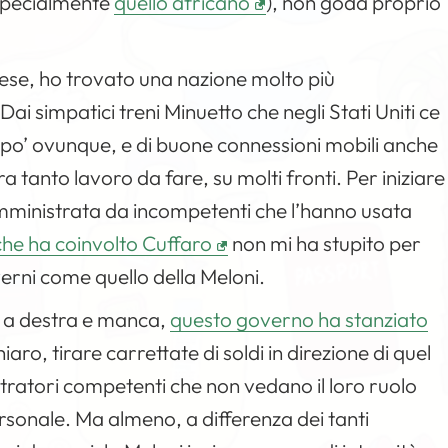
 (specialmente
quello africano
), non goda proprio
paese, ho trovato una nazione molto più
i simpatici treni Minuetto che negli Stati Uniti ce
un po’ ovunque, e di buone connessioni mobili anche
 tanto lavoro da fare, su molti fronti. Per iniziare
amministrata da incompetenti che l’hanno usata
he ha coinvolto Cuffaro
non mi ha stupito per
verni come quello della Meloni.
 a destra e manca,
questo governo ha stanziato
aro, tirare carrettate di soldi in direzione di quel
ratori competenti che non vedano il loro ruolo
onale. Ma almeno, a differenza dei tanti