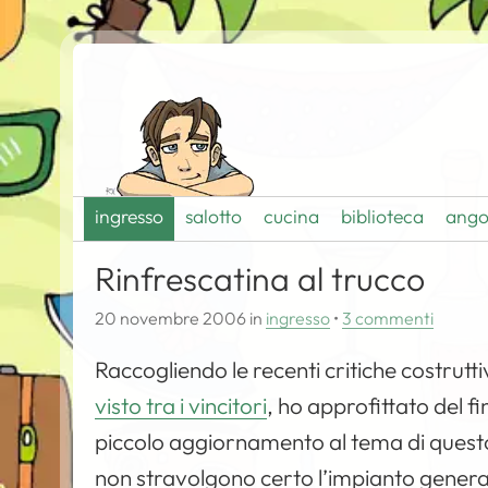
ingresso
salotto
cucina
biblioteca
ango
Rinfrescatina al trucco
20 novembre 2006
in
ingresso
•
3 commenti
Raccogliendo le recenti critiche costrutti
visto tra i vincitori
, ho approfittato del f
piccolo aggiornamento al tema di questo b
non stravolgono certo l’impianto gener