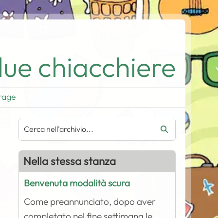
ue chiacchiere
rage
Nella stessa stanza
Benvenuta modalità scura
Come preannunciato, dopo aver
completato nel fine settimana le