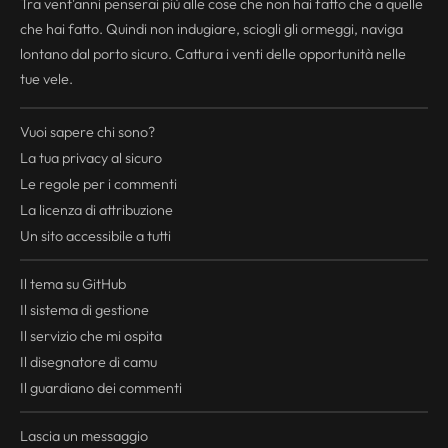
Tra vent'anni penserai più alle cose che non hai fatto che a quelle
che hai fatto. Quindi non indugiare, sciogli gli ormeggi, naviga
lontano dal porto sicuro. Cattura i venti delle opportunità nelle
tue vele.
Vuoi sapere chi sono?
La tua
privacy
al sicuro
Le regole per i commenti
La licenza di attribuzione
Un sito accessibile a tutti
Il tema su GitHub
Il sistema di gestione
Il servizio che mi ospita
Il disegnatore di camu
Il guardiano dei commenti
Lascia un messaggio