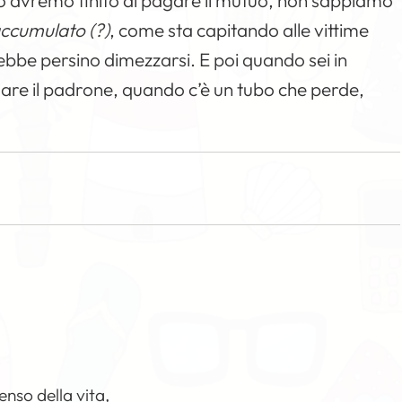
do avremo finito di pagare il mutuo, non sappiamo
accumulato (?)
, come sta capitando alle vittime
rebbe persino dimezzarsi. E poi quando sei in
amare il padrone, quando c’è un tubo che perde,
enso della vita,