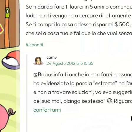
Se ti dai da fare ti laurei in 5 anni o comunq
lode non ti vengano a cercare direttamente 
Se ti compri la casa adesso risparmi $ 500,
che sei a casa tua e fai quello che vuoi sen
Rispondi
camu
24 Agosto 2012 alle 15:35
@Bobo: infatti anche io non farei nessuna
ho evidenziato la parola “estreme” nell’a
e non a trovare soluzioni, volevo suggerir
del suo mal, pianga se stesso” 😉 Riguard
confortanti