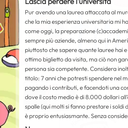
Lascia perdere l’università
Pur avendo una laurea attaccata al muro
che la mia esperienza universitaria mi ha
come oggi, la preparazione (c)accademica
sempre più aziende, almeno qui in Ameri
piuttosto che sapere quante lauree hai e 
ottimo biglietto da visita, ma ciò non ga
persona sia competente. Considera inolt
titolo: 7 anni che potresti spendere ne
pagando i contributi, e facendoti una c
dove il costo medio è di 8.000 dollari all’
spalle (qui molti si fanno prestare i sold
è proprio entusiasmante. Senza consider