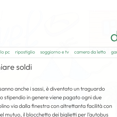
d
lo pc
ripostiglio
soggiorno e tv
camera da letto
ga
iare soldi
 sanno anche i sassi, è diventato un traguardo
 lo stipendio in genere viene pagato ogni due
lino via dalla finestra con altrettanta facilità con
l mutuo, il blocchetto dei biglietti per l’autobus