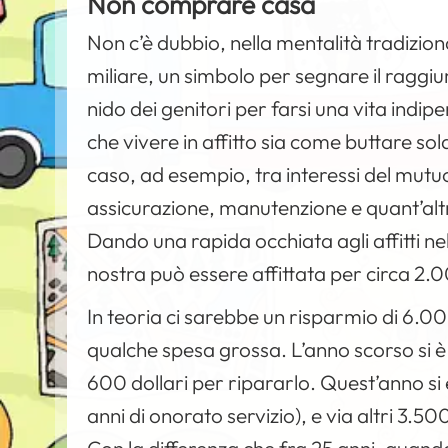
Non comprare casa
Non c’è dubbio, nella mentalità tradizion
miliare, un simbolo per segnare il raggiu
nido dei genitori per farsi una vita indi
che vivere in affitto sia come buttare so
caso, ad esempio, tra interessi del mutuo
assicurazione, manutenzione e quant’altr
Dando una rapida occhiata agli affitti n
nostra può essere affittata per circa 2.0
In teoria ci sarebbe un risparmio di 6.000
qualche spesa grossa. L’anno scorso si è 
600 dollari per ripararlo. Quest’anno si 
anni di onorato servizio), e via altri 3.50