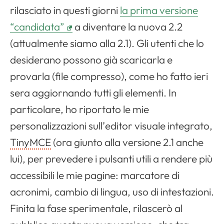
rilasciato in questi giorni
la prima versione
“candidata”
a diventare la nuova 2.2
Apri il menu di navigazione
(attualmente siamo alla 2.1). Gli utenti che lo
desiderano possono già scaricarla e
provarla (
file
compresso), come ho fatto ieri
sera aggiornando tutti gli elementi. In
particolare, ho riportato le mie
personalizzazioni sull’
editor
visuale integrato,
TinyMCE
(ora giunto alla versione 2.1 anche
lui), per prevedere i pulsanti utili a rendere più
accessibili le mie pagine: marcatore di
acronimi, cambio di lingua, uso di intestazioni.
Finita la fase sperimentale, rilascerò al