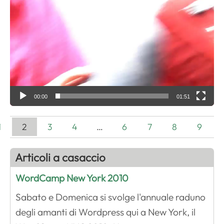
i
d
e
o
P
l
a
00:00
01:51
y
e
1
2
3
4
…
6
7
8
9
r
Articoli a casaccio
WordCamp New York 2010
Sabato e Domenica si svolge l'annuale raduno
degli amanti di Wordpress qui a New York, il