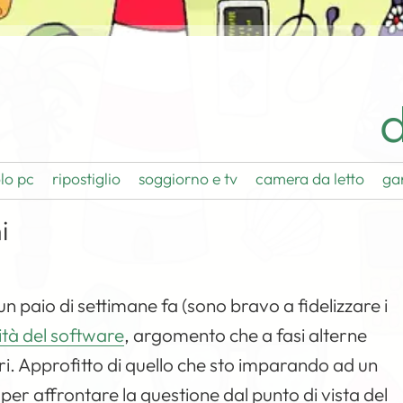
d
lo pc
ripostiglio
soggiorno e tv
camera da letto
ga
i
n paio di settimane fa (sono bravo a fidelizzare i
lità del software
, argomento che a fasi alterne
ori. Approfitto di quello che sto imparando ad un
, per affrontare la questione dal punto di vista del