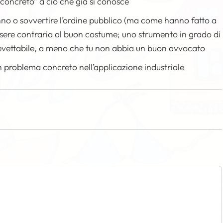
concreto” a ciò che già si conosce
nno o sovvertire l’ordine pubblico (ma come hanno fatto a
essere contraria al buon costume; uno strumento in grado di
revettabile, a meno che tu non abbia un buon avvocato
n problema concreto nell’applicazione industriale