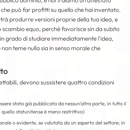
pubblico dominio, e noi ti diamo un attestato
 che può far profitti su quello che hai inventato.
trà produrre versioni proprie della tua idea, e
uno scambio equo, perché favorisce sin da subito
 è in grado di studiare immediatamente l’idea,
e non teme nulla sia in senso morale che
tto
ttabili, devono sussistere quattro condizioni
sere stata già pubblicata da nessun’altra parte, in tutto il
quello statunitense è meno restrittivo)
anale o evidente, se valutata da un esperto del settore; in