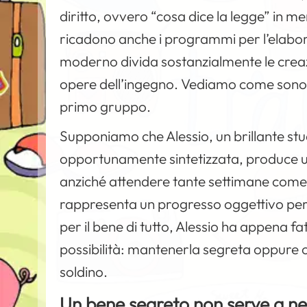
diritto, ovvero “cosa dice la legge” in m
ricadono anche i programmi per l’elaboraz
moderno divida sostanzialmente le creazio
opere dell’ingegno. Vediamo come sono 
primo gruppo.
Supponiamo che Alessio, un brillante st
opportunamente sintetizzata, produce un 
anziché attendere tante settimane come
rappresenta un progresso oggettivo per l
per il bene di tutto, Alessio ha appena f
possibilità: mantenerla segreta oppure 
soldino.
Un bene segreto non serve a n