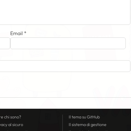
Email
*
re chi sono?
Il tema su GitHub
vacy
al sicuro
Il sistema di gestione