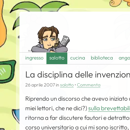
ingresso
salotto
cucina
biblioteca
ango
La disciplina delle invenzion
26 aprile 2007
in
salotto
•
Commenta
Riprendo un discorso che avevo iniziato u
miei lettori, che ne dici?)
sulla brevettabi
ritorna a far discutere fautori e detratt
corso universitario a cui mi sono iscritto