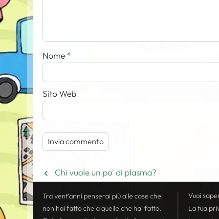
Nome
*
Sito Web
Chi vuole un po’ di plasma?
Vuoi sape
Tra vent'anni penserai più alle cose che
non hai fatto che a quelle che hai fatto.
La tua
pri