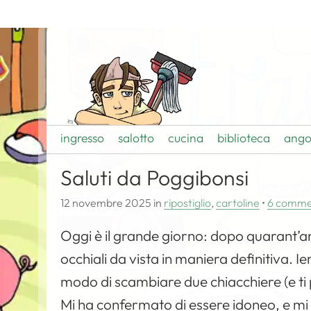
ingresso
salotto
cucina
biblioteca
ango
Saluti da Poggibonsi
12 novembre 2025
in
ripostiglio
,
cartoline
•
6 comme
Oggi è il grande giorno: dopo quarant’a
occhiali da vista in maniera definitiva. I
modo di scambiare due chiacchiere (e ti p
Mi ha confermato di essere idoneo, e mi 