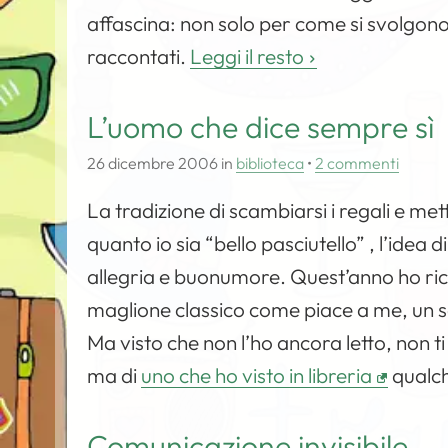
affascina: non solo per come si svolgono
raccontati.
Leggi il resto
L’uomo che dice sempre sì
26 dicembre 2006
in
biblioteca
•
2 commenti
La tradizione di scambiarsi i regali e mett
quanto io sia “bello pasciutello” , l’ide
allegria e buonumore. Quest’anno ho ricevut
maglione classico come piace a me, un set
Ma visto che non l’ho ancora letto, non 
ma di
uno che ho visto in libreria
qualch
Comunicazione invisibile