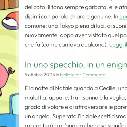
delicato, il tono sempre garbato, e le at
dipinti con parole chiare e genuine. In
Lu
comune: una Tokyo piena di luci, di suoni
nuovamente: dopo aver visitato quei post
che fa (come cantava qualcuno).
Leggi i
In uno specchio, in un eni
5 ottobre 2006
in
biblioteca
•
Commenta
È la notte di Natale quando a Cecilie, un
malattia, appare, tra il sonno e la veglia,
grado di volare e di attraversare le paret
un angelo. Superato l’iniziale scetticismo 
racconterà a all’angelo che cosa signifi