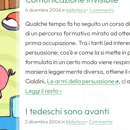
4 dicembre 2006
in
biblioteca
•
1 commento
Qualche tempo fa ho seguito un corso di 
di un percorso formativo mirato ad otten
prima occupazione. Tra i tanti (ed interes
persuasione: cos’è e come la si mette in p
formulata in un certo modo viene respint
maniera leggermente diversa, ottiene il r
Cialdini,
Le armi della persuasione
, ci
Leggi il resto
I tedeschi sono avanti
2 dicembre 2006
in
biblioteca
•
Commenta