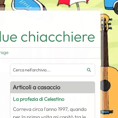
ue chiacchiere
rage
Articoli a casaccio
La profezia di Celestino
Correva circa l'anno 1997, quando
per la prima volta mi capitò tra le