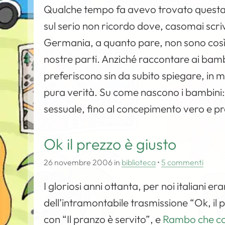
Qualche tempo fa avevo trovato questa no
sul serio non ricordo dove, casomai scri
Germania, a quanto pare, non sono così 
nostre parti. Anziché raccontare ai bambi
preferiscono sin da subito spiegare, in m
pura verità. Su come nascono i bambini: 
sessuale, fino al concepimento vero e p
Ok il prezzo è giusto
26 novembre 2006
in
biblioteca
•
5 commenti
I gloriosi anni ottanta, per noi italiani er
dell’intramontabile trasmissione “Ok, il
con “Il pranzo è servito”, e
Rambo che com