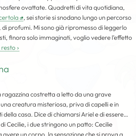
mosfere ovattate. Quadretti di vita quotidiana,
certola
, sei storie si snodano lungo un percorso
, di profumi. Mi sono già ripromesso di leggerlo
i, finora solo immaginati, voglio vedere l’effetto
l resto
gma
a ragazzina costretta a letto da una grave
 una creatura misteriosa, priva di capelli e in
i della casa. Dice di chiamarsi Ariel e di essere…
di Cecilie, i due stringono un patto: Cecilie
ca avere un corpo, la sensazione che si prova a