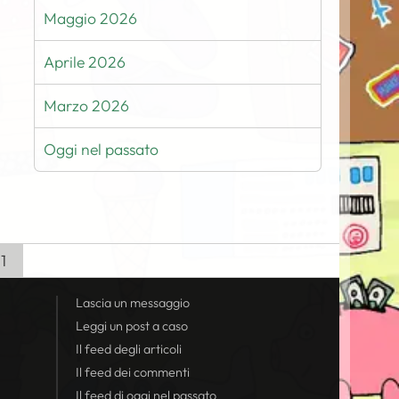
Maggio 2026
Aprile 2026
Marzo 2026
Oggi nel passato
11
Lascia un messaggio
Leggi un post a caso
Il
feed
degli articoli
Il
feed
dei commenti
Il
feed
di oggi nel passato