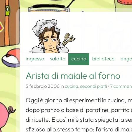
ingresso
salotto
cucina
biblioteca
ango
Arista di maiale al forno
5 febbraio 2006
in
cucina
,
secondi piatti
•
7 commen
Oggi è giorno di esperimenti in cucina, m
dopo pranzo a base di patatine, partita
di ricette. E così mi è stata spiegata la
sfizioso allo stesso tempo:
l’arista di mai