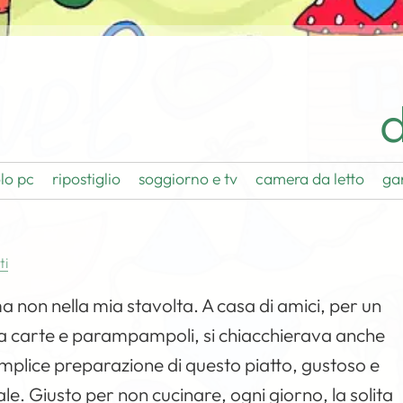
d
lo pc
ripostiglio
soggiorno e tv
camera da letto
ga
ti
a non nella mia stavolta. A casa di amici, per un
 a carte e parampampoli, si chiacchierava anche
 semplice preparazione di questo piatto, gustoso e
ale
. Giusto per non cucinare, ogni giorno, la solita