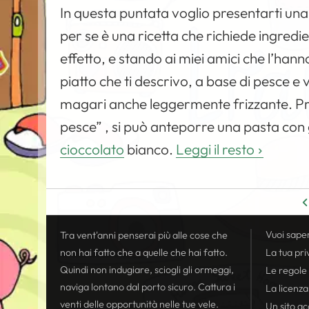
In questa puntata voglio presentarti una r
per se è una ricetta che richiede ingred
effetto, e stando ai miei amici che l’hann
piatto che ti descrivo, a base di pesce 
magari anche leggermente frizzante. Pri
pesce” , si può anteporre una pasta con
cioccolato
bianco.
Leggi il resto
Vuoi sape
Tra vent'anni penserai più alle cose che
non hai fatto che a quelle che hai fatto.
La tua
pri
Quindi non indugiare, sciogli gli ormeggi,
Le regole
naviga lontano dal porto sicuro. Cattura i
La licenza
venti delle opportunità nelle tue vele.
Un sito acc