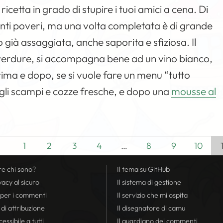
icetta in grado di stupire i tuoi amici a cena. Di
ienti poveri, ma una volta completata è di grande
o già assaggiata, anche saporita e sfiziosa. Il
e verdure, si accompagna bene ad un vino bianco,
ma e dopo, se si vuole fare un menu “tutto
 gli scampi e cozze fresche, e dopo una
mousse al
1
2
3
4
…
8
9
10
re chi sono?
Il tema su GitHub
vacy
al sicuro
Il sistema di gestione
 per i commenti
Il servizio che mi ospita
 di attribuzione
Il disegnatore di camu
essibile a tutti
Il guardiano dei commenti