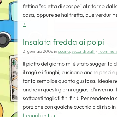
fettina “soletta di scarpe” al ritorno dal
casa, oppure se hai fretta, due verdurin
Insalata fredda ai polpi
21 gennaio 2006
in
cucina
,
secondi piatti
•
1 commen
Il piatto del giorno mi è stato suggerito d
il ragù e i funghi, cucinano anche pesci e 
tanto semplice quanto gustosa. Ideale ne
anche in questi giorni uggiosi d’inverno.
sottaceti tagliati fini fini). Per rendere
porzione con qualche cucchiaio di riso in
Leggi il resto