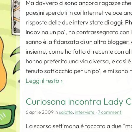
Ma davvero ci sono ancora ragazze che u
paesini sperduti in cui Internet veloce an
risposte delle due intervistate di oggi: 
indovina un po’, ho contrassegnato con 
sanno è la fidanzata di un altro blogger, 
insieme, come ho fatto di recente con altr
hanno preferito una via diversa, e così è 
tenuto sott’occhio per un po’, e mi sono 
Leggi il resto
Curiosona incontra Lady 
6 aprile 2009
in
salotto
,
interviste
•
7 commenti
La scorsa settimana è toccata a due “ma