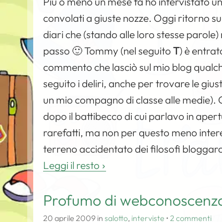
Più o meno un mese fa ho intervistato u
convolati a giuste nozze. Oggi ritorno su
diari che (stando alle loro stesse parole
passo 🙂 Tommy (nel seguito
T
) è entrat
commento che lasciò sul mio blog qualche
seguito i deliri, anche per trovare le g
un mio compagno di classe alle medie). O
dopo il battibecco di cui parlavo in apertu
rarefatti, ma non per questo meno interes
terreno accidentato dei filosofi bloggaroli
Leggi il resto
Profumo di webconoscenz
20 aprile 2009
in
salotto
,
interviste
•
2 commenti