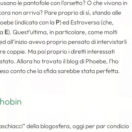
sano le pantofole con l’orsetto? O che vivono in
cora non arriva? Pare proprio di sì, stando alle
Phoebe (indicata con la
P
) ed Estroversa (che,
la
E
). Quest’ultima, in particolare, come molti
ed all’inizio avevo proprio pensato di intervistarli
e coppie. Ma poi proprio i diretti interessati
stato. Allora ho trovato il blog di Phoebe, l’ho
reso conto che la sfida sarebbe stata perfetta.
Chobin
schiacci” della blogosfera, oggi per par condicio