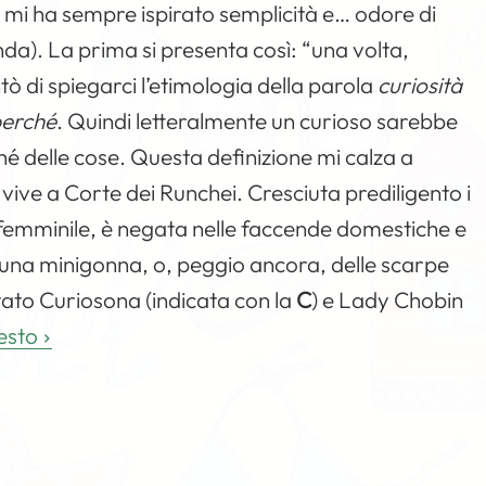
og mi ha sempre ispirato semplicità e… odore di
a). La prima si presenta così: “una volta,
tò di spiegarci l’etimologia della parola
curiosità
erché
. Quindi letteralmente un curioso sarebbe
é delle cose. Questa definizione mi calza a
vive a Corte dei Runchei. Cresciuta prediligento i
 femminile, è negata nelle faccende domestiche e
do una minigonna, o, peggio ancora, delle scarpe
tato Curiosona (indicata con la
C
) e Lady Chobin
resto