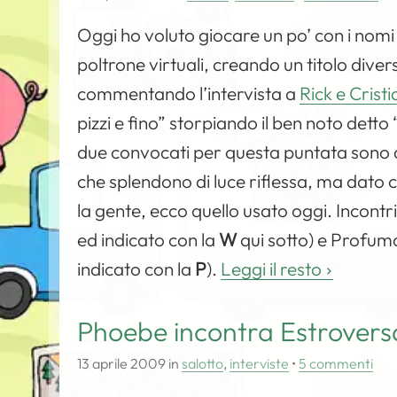
Oggi ho voluto giocare un po’ con i nomi de
poltrone virtuali, creando un titolo dive
commentando l’intervista a
Rick e Crist
pizzi e fino” storpiando il ben noto detto 
due convocati per questa puntata sono du
che splendono di luce riflessa, ma dato c
la gente, ecco quello usato oggi. Inco
ed indicato con la
W
qui sotto) e Profum
indicato con la
P
).
Leggi il resto
Phoebe incontra Estrovers
13 aprile 2009
in
salotto
,
interviste
•
5 commenti