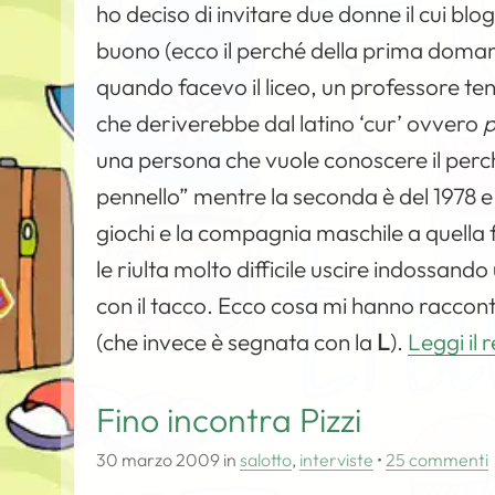
ho deciso di invitare due donne il cui bl
buono (ecco il perché della prima domand
quando facevo il liceo, un professore ten
che deriverebbe dal latino ‘cur’ ovvero
p
una persona che vuole conoscere il perch
pennello” mentre la seconda è del 1978 e 
giochi e la compagnia maschile a quella
le riulta molto difficile uscire indossan
con il tacco. Ecco cosa mi hanno raccon
(che invece è segnata con la
L
).
Leggi il 
Fino incontra Pizzi
30 marzo 2009
in
salotto
,
interviste
•
25 commenti