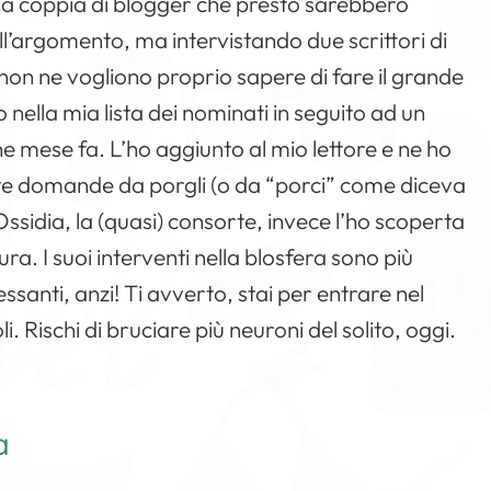
na coppia di blogger che presto sarebbero
ll’argomento, ma intervistando due scrittori di
) non ne vogliono proprio sapere di fare il grande
o nella mia lista dei nominati in seguito ad un
 mese fa. L’ho aggiunto al mio lettore e ne ho
iuste domande da porgli (o da “porci” come diceva
ssidia, la (quasi) consorte, invece l’ho scoperta
ra. I suoi interventi nella blosfera sono più
santi, anzi! Ti avverto, stai per entrare nel
. Rischi di bruciare più neuroni del solito, oggi.
a