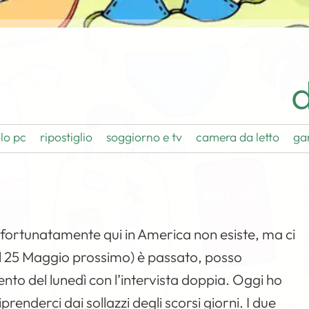
d
lo pc
ripostiglio
soggiorno e tv
camera da letto
ga
sfortunatamente qui in America non esiste, ma ci
il 25 Maggio prossimo) è passato, posso
to del lunedì con l’intervista doppia. Oggi ho
prenderci dai sollazzi degli scorsi giorni. I due