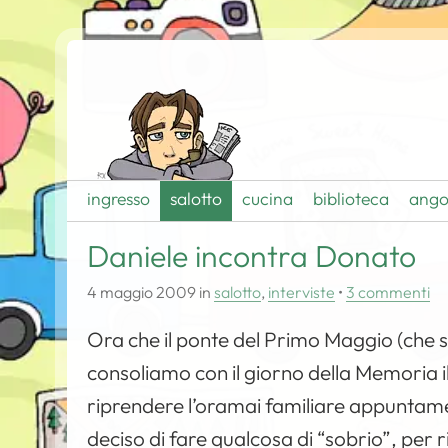
ingresso
salotto
cucina
biblioteca
ango
Daniele incontra Donato
4 maggio 2009
in
salotto
,
interviste
•
3 commenti
Ora che il ponte del Primo Maggio (che 
consoliamo con il giorno della Memoria 
riprendere l’oramai familiare appuntamen
deciso di fare qualcosa di “sobrio”, per ri