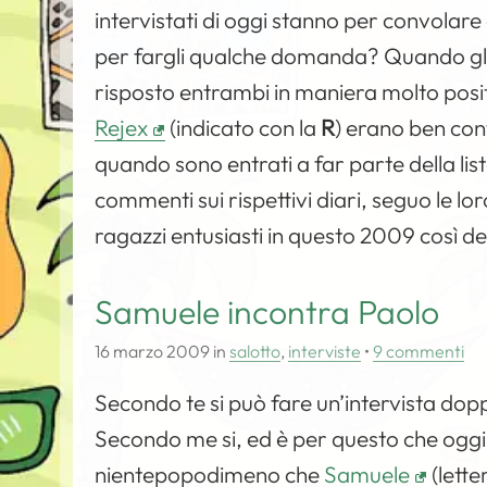
intervistati di oggi stanno per convolare
per fargli qualche domanda? Quando gli 
risposto entrambi in maniera molto posit
Rejex
(indicato con la
R
) erano ben cont
quando sono entrati a far parte della li
commenti sui rispettivi diari, seguo le l
ragazzi entusiasti in questo 2009 così 
Samuele incontra Paolo
16 marzo 2009
in
salotto
,
interviste
•
9 commenti
Secondo te si può fare un’intervista dop
Secondo me si, ed è per questo che oggi h
nientepopodimeno che
Samuele
(lette