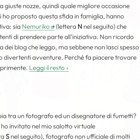
 a giuste nozze, quindi quale migliore occasione
ho proposto questa sfida in famiglia, hanno
iva: sia
Nemuriko
(lettera
N
nel seguito) che
enti di prendere parte all’iniziativa. Non ricordo
sta dei blog che leggo, ma sebbene non lasci spesso
oro divertenti avventure. Perché fa piacere trovare
deprimente.
Leggi il resto
pia tra un fotografo ed un disegnatore di fumetti?
o invitato nel mio salotto virtuale
ra
S
nel seguito), fotografo non ufficiale di molti