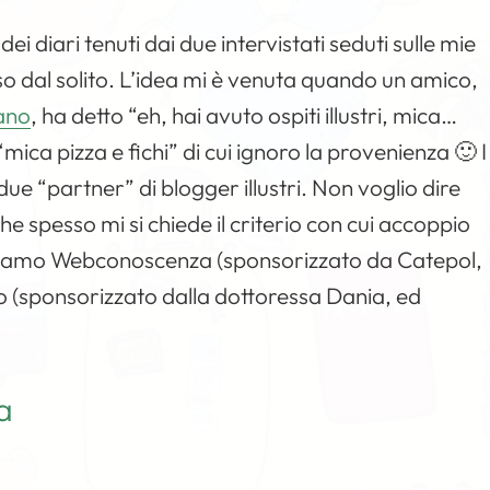
i diari tenuti dai due intervistati seduti sulle mie
rso dal solito. L’idea mi è venuta quando un amico,
iano
, ha detto “eh, hai avuto ospiti illustri, mica…
“mica pizza e fichi” di cui ignoro la provenienza 🙂 I
e “partner” di blogger illustri. Non voglio dire
he spesso mi si chiede il criterio con cui accoppio
ntriamo Webconoscenza (sponsorizzato da Catepol,
o (sponsorizzato dalla dottoressa Dania, ed
a