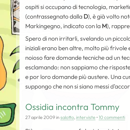
ospiti si occupano di tecnologia, market
(contrassegnato dalla
D
), è già volto no
Markingegno, indicato con la
M
), rappr
Spero di non irritarli, svelando un piccol
iniziali erano ben altre, molto più frivole
noioso fare domande tecniche ad un tec
esclamando: non sappiamo che risposte da
e por loro domande più austere. Una curio
suppongo che non si siano messi d’acco
Ossidia incontra Tommy
27 aprile 2009
in
salotto
,
interviste
•
10 commenti