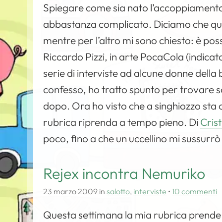
Spiegare come sia nato l’accoppiamento c
abbastanza complicato. Diciamo che qua
mentre per l’altro mi sono chiesto: è poss
Riccardo Pizzi, in arte PocaCola (indicat
serie di interviste ad alcune donne della b
confesso, ho tratto spunto per trovare 
dopo. Ora ho visto che a singhiozzo sta 
rubrica riprenda a tempo pieno. Di
Cris
poco, fino a che un uccellino mi sussurrò 
Rejex incontra Nemuriko
23 marzo 2009
in
salotto
,
interviste
•
10 commenti
Questa settimana la mia rubrica prende 