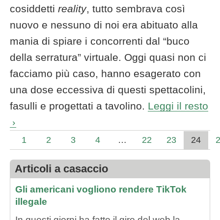
cosiddetti
reality
, tutto sembrava così
nuovo e nessuno di noi era abituato alla
mania di spiare i concorrenti dal “buco
della serratura” virtuale. Oggi quasi non ci
facciamo più caso, hanno esagerato con
una dose eccessiva di questi spettacolini,
fasulli e progettati a tavolino.
Leggi il resto
1
2
3
4
…
22
23
24
Articoli a casaccio
Gli americani vogliono rendere TikTok
illegale
In questi giorni ha fatto il giro del web la