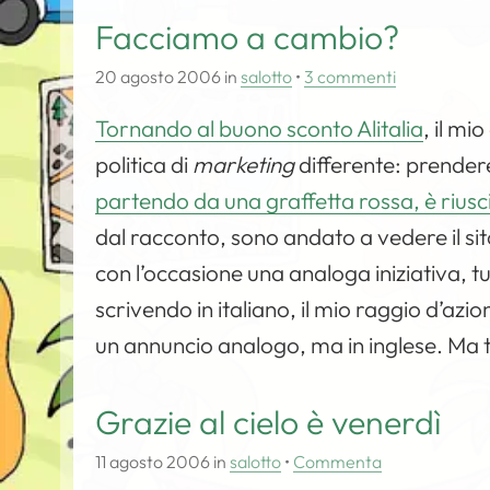
Facciamo a cambio?
20 agosto 2006
in
salotto
•
3 commenti
Tornando al buono sconto Alitalia
, il m
politica di
marketing
differente: prender
partendo da una graffetta rossa, è rius
dal racconto, sono andato a vedere il si
con l’occasione una analoga iniziativa, tu
scrivendo in italiano, il mio raggio d’azi
un annuncio analogo, ma in inglese. Ma
Grazie al cielo è venerdì
11 agosto 2006
in
salotto
•
Commenta