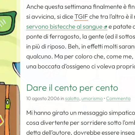
Anche questa settimana finalmente è fini
si avvicina, si dice
TGIF
che tra l’altro è i
servono bistecche al sangue
e patate a
ponte di ferragosto, la gente (ed il sott
in più di riposo. Beh, in effetti molti s
qualcuno. Ma per coloro che, come me, si
una boccata d’ossigeno ci voleva propri
Dare il cento per cento
10 agosto 2006
in
salotto
,
umorismo
•
Commenta
Mi hanno girato un messaggio simpatico 
cosa divertente per sorridere sotto l’omb
detta dell’autore, dovrebbe essere insegn