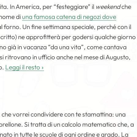
ta. In America, per “festeggiare” il
weekend
che
l nome di
una famosa catena di negozi dove
l forno. Un fine settimana speciale, perché con il
oscritto) ne approfitterà per godersi qualche giorno
aranno già in vacanza “da una vita”, come cantava
 ritrovano in ufficio anche nel mese di Augusto,
o.
Leggi il resto
che vorrei condividere con te stamattina: una
rellone. Si tratta di un calcolo matematico che, a
ato in tutte le scuole di ogni ordine e grado. La