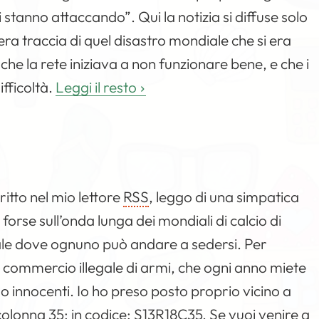
i stanno attaccando”. Qui la notizia si diffuse solo
era traccia di quel disastro mondiale che si era
 la rete iniziava a non funzionare bene, e che i
ifficoltà.
Leggi il resto
ritto nel mio lettore
RSS
, leggo di una simpatica
 forse sull’onda lunga dei mondiali di calcio di
uale dove ognuno può andare a sedersi. Per
l commercio illegale di armi, che ogni anno miete
so innocenti. Io ho preso posto proprio vicino a
colonna 35; in codice:
S13R18C35. Se vuoi venire a