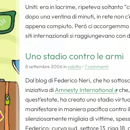
Uniti: era in lacrime, ripeteva soltanto “c
dopo una ventina di minuti, in rete non c’
appena compiuto. Però ci accorgemmo che
siti internazionali si raggiungevano con d
Uno stadio contro le armi
8 settembre 2006
in
salotto
•
7 commenti
Dal blog di Federico Neri, che ho sottosc
iniziativa di
Amnesty International
che,
quest’estate, ha creato uno stadio virt
manifestare in maniera pacifica contro i
silenziosamente migliaia di vittime, spes
Federico: curva sud, settore 13, riga 18, 