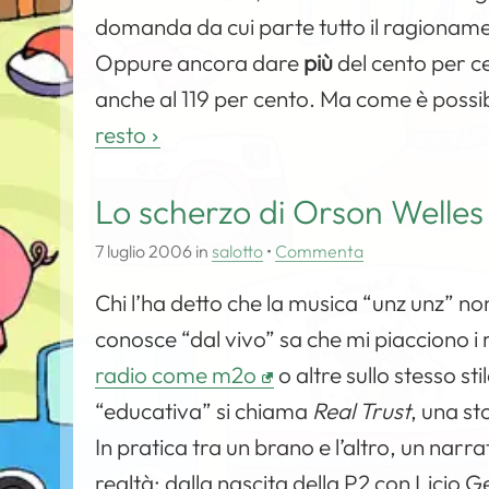
domanda da cui parte tutto il ragionamen
Oppure ancora dare
più
del cento per c
anche al 119 per cento. Ma come è possib
resto
Lo scherzo di Orson Welles
7 luglio 2006
in
salotto
•
Commenta
Chi l’ha detto che la musica “unz unz” n
conosce “dal vivo” sa che mi piacciono i r
radio come m2o
o altre sullo stesso s
“educativa” si chiama
Real Trust
, una st
In pratica tra un brano e l’altro, un narr
realtà: dalla nascita della
P2
con Licio Gel