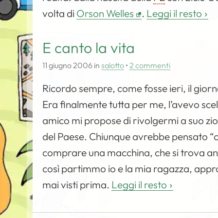
volta di
Orson Welles
.
Leggi il resto
E canto la vita
11 giugno 2006
in
salotto
•
2 commenti
Ricordo sempre, come fosse ieri, il giorn
Era finalmente tutta per me, l’avevo sce
amico mi propose di rivolgermi a suo zio
del Paese. Chiunque avrebbe pensato “che
comprare una macchina, che si trova anc
così partimmo io e la mia ragazza, appro
mai visti prima.
Leggi il resto