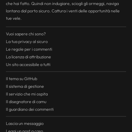
che hai fatto. Quindi non indugiare, sciogli gli ormeggi, naviga
lontano dal porto sicuro. Cattura i venti delle opportunità nelle
tue vele.
Vuoi sapere chi sono?
La tua
privacy
al sicuro
Le regole per i commenti
La licenza di attribuzione
Un sito accessibile a tutti
Il tema su GitHub
Il sistema di gestione
Il servizio che mi ospita
Il disegnatore di camu
Il guardiano dei commenti
Lascia un messaggio
Leggi un post a caso