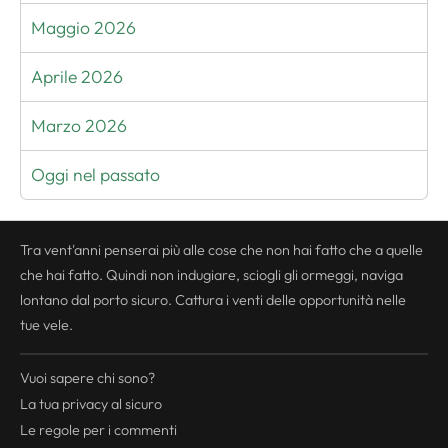
Maggio 2026
Aprile 2026
Marzo 2026
Oggi nel passato
Tra vent'anni penserai più alle cose che non hai fatto che a quelle
che hai fatto. Quindi non indugiare, sciogli gli ormeggi, naviga
lontano dal porto sicuro. Cattura i venti delle opportunità nelle
tue vele.
Vuoi sapere chi sono?
La tua
privacy
al sicuro
Le regole per i commenti