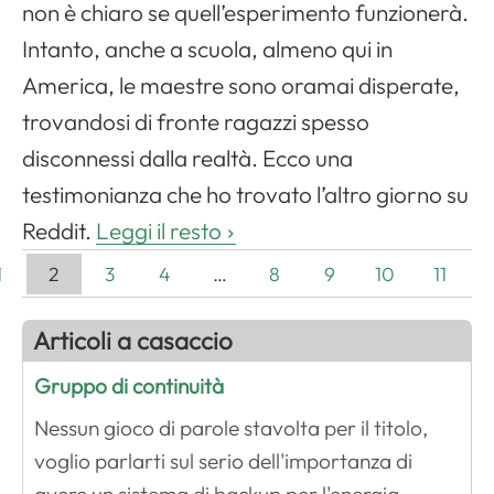
non è chiaro se quell’esperimento funzionerà.
Intanto, anche a scuola, almeno qui in
America, le maestre sono oramai disperate,
trovandosi di fronte ragazzi spesso
disconnessi dalla realtà. Ecco una
testimonianza che ho trovato l’altro giorno su
Reddit.
Leggi il resto
1
2
3
4
…
8
9
10
11
Articoli a casaccio
Gruppo di continuità
Nessun gioco di parole stavolta per il titolo,
voglio parlarti sul serio dell'importanza di